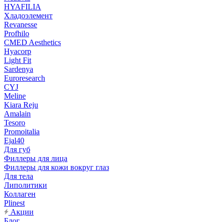
HYAFILIA
Хладоэлемент
Revanesse
Profhilo
CMED Aesthetics
Hyacorp
Light Fit
Sardenya
Euroresearch
CYJ
Meline
Kiara Reju
Amalain
Tesoro
Promoitalia
Ejal40
Для губ
Филлеры для лица
Филлеры для кожи вокруг глаз
Для тела
Липолитики
Коллаген
Plinest
Акции
Блог