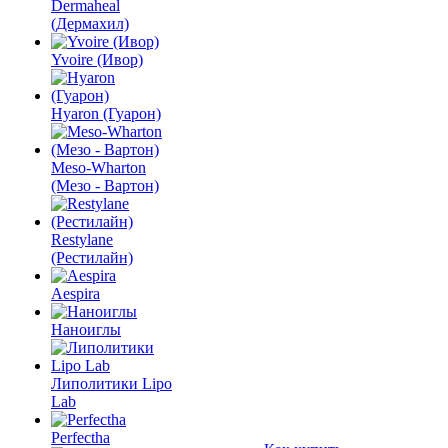
Dermaheal
(Дермахил)
Yvoire (Ивор)
Hyaron (Гуарон)
Meso-Wharton
(Мезо - Вартон)
Restylane
(Рестилайн)
Aespira
Наноиглы
Липолитики Lipo
Lab
Perfectha