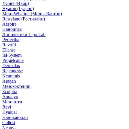
Yvoire (Ивор)
Hyaron (Гуарон)
Meso-Wharton (Мезо - Вартон)
Restylane (Рестилайн)
Aespira
Наноиглы
Липолитики Lipo Lab
Perfectha
Revofil
Ellanse
Ial-System
Progelcaine
Dermalax
Rejeunesse
Neuramis
Aragan
Мезококтейли
Sculptra
Aqualyx
Мезонити
Revi
Hyalual
Наноканюли
Collost
Neauvia