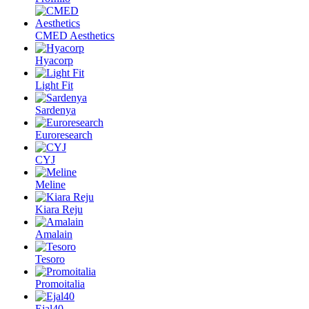
CMED Aesthetics
Hyacorp
Light Fit
Sardenya
Euroresearch
CYJ
Meline
Kiara Reju
Amalain
Tesoro
Promoitalia
Ejal40