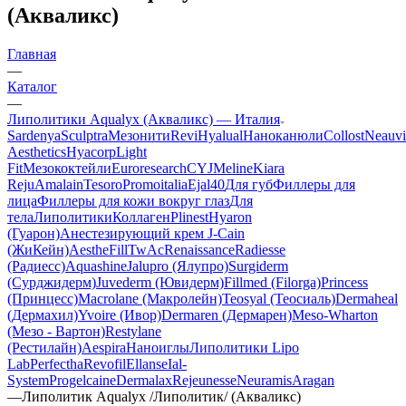
(Акваликс)
Главная
—
Каталог
—
Липолитики Aqualyx (Акваликс) — Италия
Sardenya
Sculptra
Мезонити
Revi
Hyalual
Наноканюли
Collost
Neauvi
Aesthetics
Hyacorp
Light
Fit
Мезококтейли
Euroresearch
CYJ
Meline
Kiara
Reju
Amalain
Tesoro
Promoitalia
Ejal40
Для губ
Филлеры для
лица
Филлеры для кожи вокруг глаз
Для
тела
Липолитики
Коллаген
Plinest
Hyaron
(Гуарон)
Анестезирующий крем J-Cain
(ЖиКейн)
AestheFill
TwAc
Renaissance
Radiesse
(Радиесс)
Aquashine
Jalupro (Ялупро)
Surgiderm
(Сурджидерм)
Juvederm (Ювидерм)
Fillmed (Filorga)
Princess
(Принцесс)
Macrolane (Макролейн)
Teosyal (Теосиаль)
Dermaheal
(Дермахил)
Yvoire (Ивор)
Dermaren (Дермарен)
Meso-Wharton
(Мезо - Вартон)
Restylane
(Рестилайн)
Aespira
Наноиглы
Липолитики Lipo
Lab
Perfectha
Revofil
Ellanse
Ial-
System
Progelcaine
Dermalax
Rejeunesse
Neuramis
Aragan
—
Липолитик Aqualyx /Липолитик/ (Акваликс)