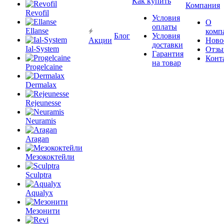
Как купить
Компания
Revofil
Условия
О
оплаты
Ellanse
комп
Блог
Условия
Акции
Ново
доставки
Ial-System
Отзы
Гарантия
Конт
на товар
Progelcaine
Dermalax
Rejeunesse
Neuramis
Aragan
Мезококтейли
Sculptra
Aqualyx
Мезонити