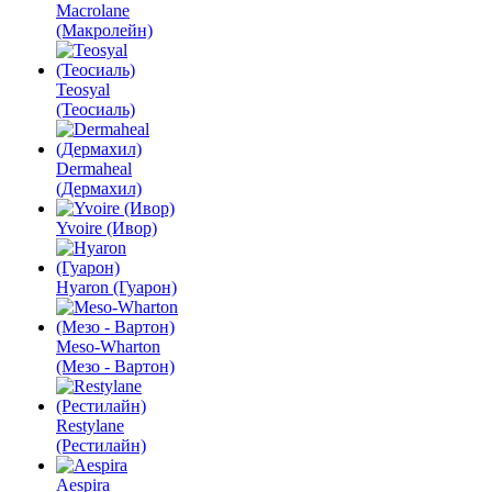
Macrolane
(Макролейн)
Teosyal
(Теосиаль)
Dermaheal
(Дермахил)
Yvoire (Ивор)
Hyaron (Гуарон)
Meso-Wharton
(Мезо - Вартон)
Restylane
(Рестилайн)
Aespira