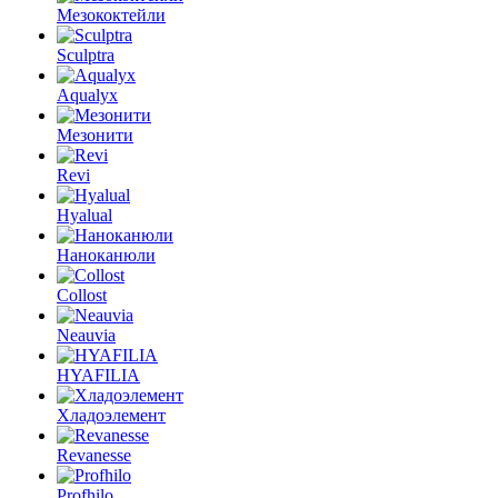
Мезококтейли
Sculptra
Aqualyx
Мезонити
Revi
Hyalual
Наноканюли
Collost
Neauvia
HYAFILIA
Хладоэлемент
Revanesse
Profhilo