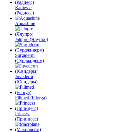
Radiesse
(Радиесс)
Aquashine
Jalupro (Ялупро)
Surgiderm
(Сурджидерм)
Juvederm
(Ювидерм)
Fillmed (Filorga)
Princess
(Принцесс)