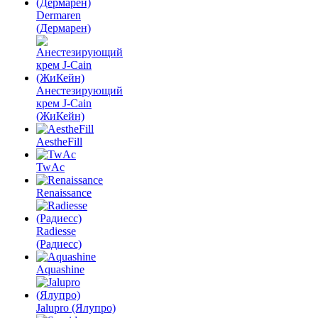
Dermaren
(Дермарен)
Анестезирующий
крем J-Cain
(ЖиКейн)
AestheFill
TwAc
Renaissance
Radiesse
(Радиесс)
Aquashine
Jalupro (Ялупро)