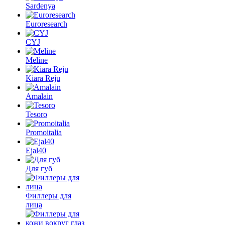
Sardenya
Euroresearch
CYJ
Meline
Kiara Reju
Amalain
Tesoro
Promoitalia
Ejal40
Для губ
Филлеры для
лица