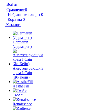
Войти
Сравнение
0
Избранные товары
0
Корзина
0
Каталог
Dermaren
(Дермарен)
Анестезирующий
крем J-Cain
(ЖиКейн)
AestheFill
TwAc
Renaissance