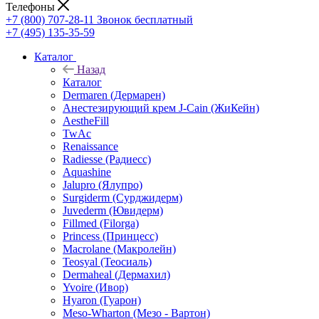
Телефоны
+7 (800) 707-28-11
Звонок бесплатный
+7 (495) 135-35-59
Каталог
Назад
Каталог
Dermaren (Дермарен)
Анестезирующий крем J-Cain (ЖиКейн)
AestheFill
TwAc
Renaissance
Radiesse (Радиесс)
Aquashine
Jalupro (Ялупро)
Surgiderm (Сурджидерм)
Juvederm (Ювидерм)
Fillmed (Filorga)
Princess (Принцесс)
Macrolane (Макролейн)
Teosyal (Теосиаль)
Dermaheal (Дермахил)
Yvoire (Ивор)
Hyaron (Гуарон)
Meso-Wharton (Мезо - Вартон)