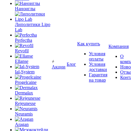
Наноиглы
Липолитики Lipo
Lab
Perfectha
Как купить
Компания
Revofil
Условия
О
оплаты
Ellanse
комп
Блог
Условия
Акции
Ново
доставки
Ial-System
Отзы
Гарантия
Конт
на товар
Progelcaine
Dermalax
Rejeunesse
Neuramis
Aragan