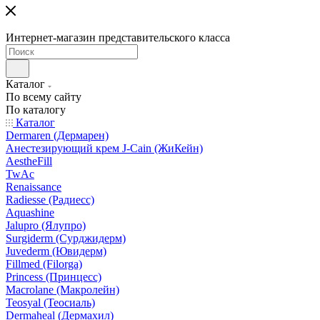
Интернет-магазин представительского класса
Каталог
По всему сайту
По каталогу
Каталог
Dermaren (Дермарен)
Анестезирующий крем J-Cain (ЖиКейн)
AestheFill
TwAc
Renaissance
Radiesse (Радиесс)
Aquashine
Jalupro (Ялупро)
Surgiderm (Сурджидерм)
Juvederm (Ювидерм)
Fillmed (Filorga)
Princess (Принцесс)
Macrolane (Макролейн)
Teosyal (Теосиаль)
Dermaheal (Дермахил)