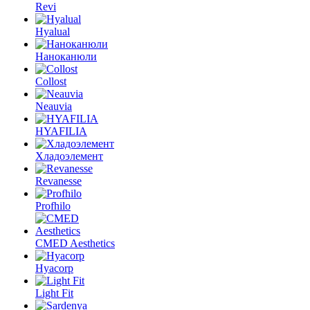
Revi
Hyalual
Наноканюли
Collost
Neauvia
HYAFILIA
Хладоэлемент
Revanesse
Profhilo
CMED Aesthetics
Hyacorp
Light Fit