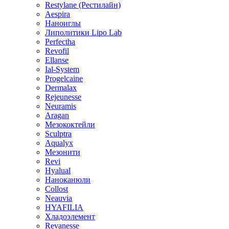
Restylane (Рестилайн)
Aespira
Наноиглы
Липолитики Lipo Lab
Perfectha
Revofil
Ellanse
Ial-System
Progelcaine
Dermalax
Rejeunesse
Neuramis
Aragan
Мезококтейли
Sculptra
Aqualyx
Мезонити
Revi
Hyalual
Наноканюли
Collost
Neauvia
HYAFILIA
Хладоэлемент
Revanesse