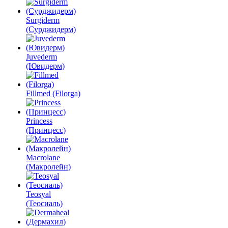
Surgiderm
(Сурджидерм)
Juvederm
(Ювидерм)
Fillmed (Filorga)
Princess
(Принцесс)
Macrolane
(Макролейн)
Teosyal
(Теосиаль)