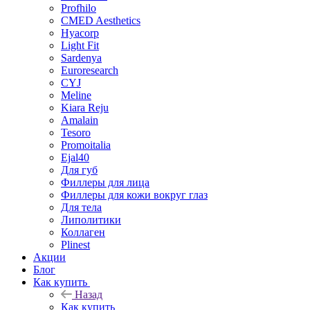
Profhilo
CMED Aesthetics
Hyacorp
Light Fit
Sardenya
Euroresearch
CYJ
Meline
Kiara Reju
Amalain
Tesoro
Promoitalia
Ejal40
Для губ
Филлеры для лица
Филлеры для кожи вокруг глаз
Для тела
Липолитики
Коллаген
Plinest
Акции
Блог
Как купить
Назад
Как купить