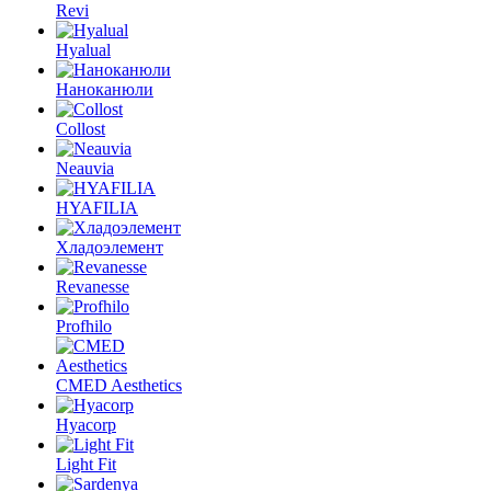
Revi
Hyalual
Наноканюли
Collost
Neauvia
HYAFILIA
Хладоэлемент
Revanesse
Profhilo
CMED Aesthetics
Hyacorp
Light Fit