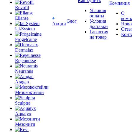
Как купить
Компания
Revofil
Условия
О
оплаты
Ellanse
комп
Блог
Условия
Акции
Ново
доставки
Ial-System
Отзы
Гарантия
Конт
на товар
Progelcaine
Dermalax
Rejeunesse
Neuramis
Aragan
Мезококтейли
Sculptra
Aqualyx
Мезонити