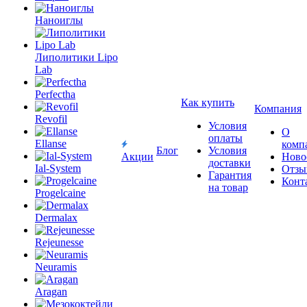
Наноиглы
Липолитики Lipo
Lab
Perfectha
Как купить
Компания
Revofil
Условия
О
оплаты
Ellanse
комп
Блог
Условия
Акции
Ново
доставки
Ial-System
Отзы
Гарантия
Конт
на товар
Progelcaine
Dermalax
Rejeunesse
Neuramis
Aragan