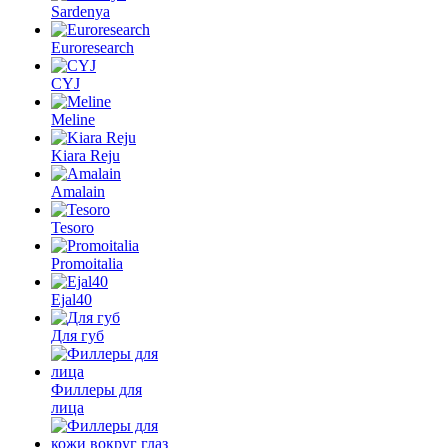
Sardenya
Euroresearch
CYJ
Meline
Kiara Reju
Amalain
Tesoro
Promoitalia
Ejal40
Для губ
Филлеры для
лица