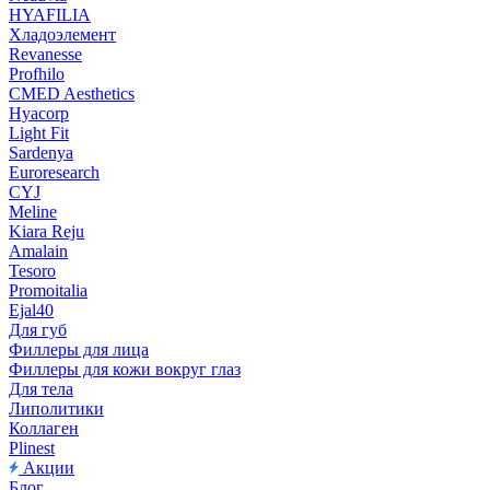
HYAFILIA
Хладоэлемент
Revanesse
Profhilo
CMED Aesthetics
Hyacorp
Light Fit
Sardenya
Euroresearch
CYJ
Meline
Kiara Reju
Amalain
Tesoro
Promoitalia
Ejal40
Для губ
Филлеры для лица
Филлеры для кожи вокруг глаз
Для тела
Липолитики
Коллаген
Plinest
Акции
Блог