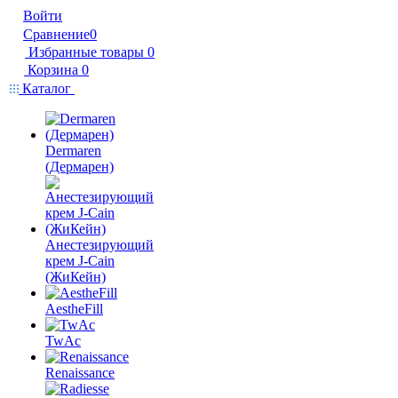
Войти
Сравнение
0
Избранные товары
0
Корзина
0
Каталог
Dermaren
(Дермарен)
Анестезирующий
крем J-Cain
(ЖиКейн)
AestheFill
TwAc
Renaissance