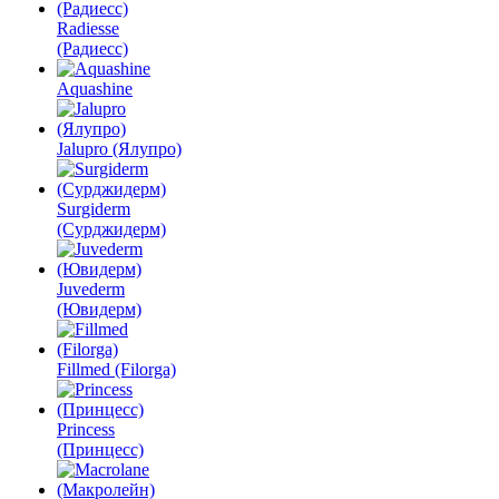
Radiesse
(Радиесс)
Aquashine
Jalupro (Ялупро)
Surgiderm
(Сурджидерм)
Juvederm
(Ювидерм)
Fillmed (Filorga)
Princess
(Принцесс)