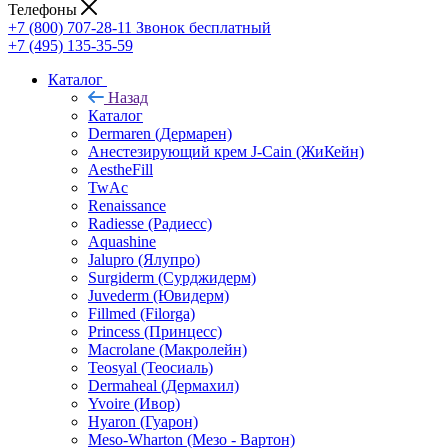
Телефоны
+7 (800) 707-28-11
Звонок бесплатный
+7 (495) 135-35-59
Каталог
Назад
Каталог
Dermaren (Дермарен)
Анестезирующий крем J-Cain (ЖиКейн)
AestheFill
TwAc
Renaissance
Radiesse (Радиесс)
Aquashine
Jalupro (Ялупро)
Surgiderm (Сурджидерм)
Juvederm (Ювидерм)
Fillmed (Filorga)
Princess (Принцесс)
Macrolane (Макролейн)
Teosyal (Теосиаль)
Dermaheal (Дермахил)
Yvoire (Ивор)
Hyaron (Гуарон)
Meso-Wharton (Мезо - Вартон)