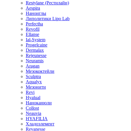
Restylane (Рестилайн)
Aespira
Наноиглы
Липолитики Lipo Lab
Perfectha
Revofil
Ellanse
Ial-System
Progelcaine
Dermalax
Rejeunesse
Neuramis
Aragan
Мезококтейли
Sculptra
Aqualyx
Мезонити
Revi
Hyalual
Наноканюли
Collost
Neauvia
HYAFILIA
Хладоэлемент
Revanesse