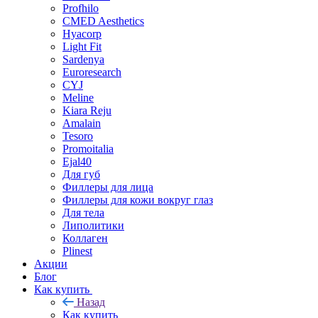
Profhilo
CMED Aesthetics
Hyacorp
Light Fit
Sardenya
Euroresearch
CYJ
Meline
Kiara Reju
Amalain
Tesoro
Promoitalia
Ejal40
Для губ
Филлеры для лица
Филлеры для кожи вокруг глаз
Для тела
Липолитики
Коллаген
Plinest
Акции
Блог
Как купить
Назад
Как купить