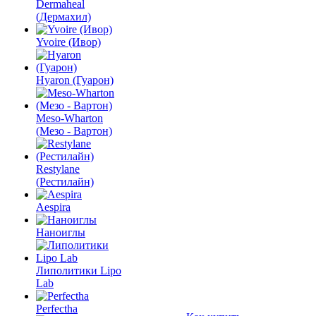
Dermaheal
(Дермахил)
Yvoire (Ивор)
Hyaron (Гуарон)
Meso-Wharton
(Мезо - Вартон)
Restylane
(Рестилайн)
Aespira
Наноиглы
Липолитики Lipo
Lab
Perfectha