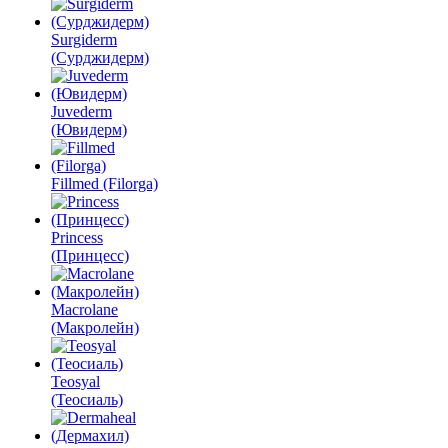
Surgiderm
(Сурджидерм)
Juvederm
(Ювидерм)
Fillmed (Filorga)
Princess
(Принцесс)
Macrolane
(Макролейн)
Teosyal
(Теосиаль)