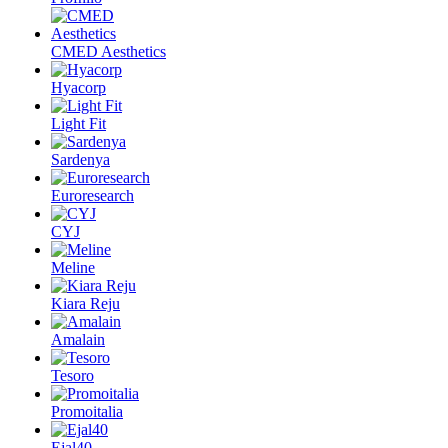
CMED Aesthetics
Hyacorp
Light Fit
Sardenya
Euroresearch
CYJ
Meline
Kiara Reju
Amalain
Tesoro
Promoitalia
Ejal40