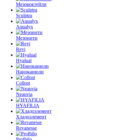
Мезококтейли
Sculptra
Aqualyx
Мезонити
Revi
Hyalual
Наноканюли
Collost
Neauvia
HYAFILIA
Хладоэлемент
Revanesse
Profhilo