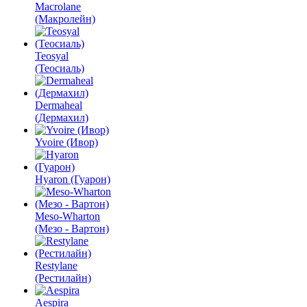
Macrolane
(Макролейн)
Teosyal
(Теосиаль)
Dermaheal
(Дермахил)
Yvoire (Ивор)
Hyaron (Гуарон)
Meso-Wharton
(Мезо - Вартон)
Restylane
(Рестилайн)
Aespira