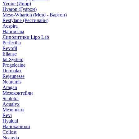
Yvoire (Ивор)
Hyaron (Гуарон)
Meso-Wharton (Мезо - Вартон)
Restylane (Рестилайн)
Aespira
Наноиглы
Липолитики Lipo Lab
Perfectha
Revofil
Ellanse
Ial-System
Progelcaine
Dermalax
Rejeunesse
Neuramis
Aragan
Мезококтейли
Sculptra
Aqualyx
Мезонити
Revi
Hyalual
Наноканюли
Collost
Neauvia