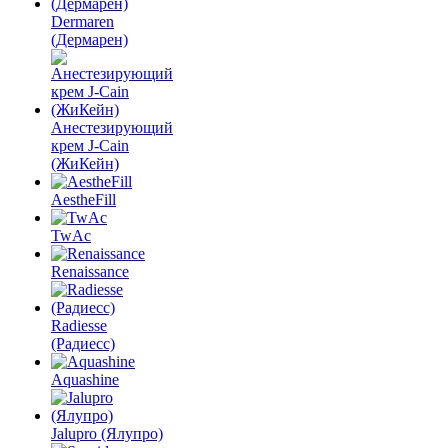
Dermaren
(Дермарен)
Анестезирующий
крем J-Cain
(ЖиКейн)
AestheFill
TwAc
Renaissance
Radiesse
(Радиесс)
Aquashine
Jalupro (Ялупро)