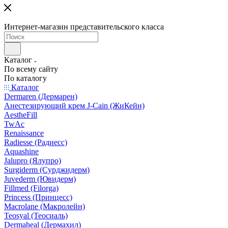
Интернет-магазин представительского класса
Каталог
По всему сайту
По каталогу
Каталог
Dermaren (Дермарен)
Анестезирующий крем J-Cain (ЖиКейн)
AestheFill
TwAc
Renaissance
Radiesse (Радиесс)
Aquashine
Jalupro (Ялупро)
Surgiderm (Сурджидерм)
Juvederm (Ювидерм)
Fillmed (Filorga)
Princess (Принцесс)
Macrolane (Макролейн)
Teosyal (Теосиаль)
Dermaheal (Дермахил)