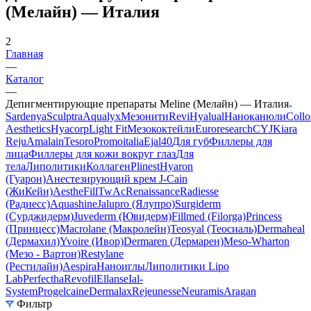
(Мелайн) — Италия
2
Главная
—
Каталог
—
Депигментирующие препараты Meline (Мелайн) — Италия
Sardenya
Sculptra
Aqualyx
Мезонити
Revi
Hyalual
Наноканюли
Collo
Aesthetics
Hyacorp
Light Fit
Мезококтейли
Euroresearch
CYJ
Kiara
Reju
Amalain
Tesoro
Promoitalia
Ejal40
Для губ
Филлеры для
лица
Филлеры для кожи вокруг глаз
Для
тела
Липолитики
Коллаген
Plinest
Hyaron
(Гуарон)
Анестезирующий крем J-Cain
(ЖиКейн)
AestheFill
TwAc
Renaissance
Radiesse
(Радиесс)
Aquashine
Jalupro (Ялупро)
Surgiderm
(Сурджидерм)
Juvederm (Ювидерм)
Fillmed (Filorga)
Princess
(Принцесс)
Macrolane (Макролейн)
Teosyal (Теосиаль)
Dermaheal
(Дермахил)
Yvoire (Ивор)
Dermaren (Дермарен)
Meso-Wharton
(Мезо - Вартон)
Restylane
(Рестилайн)
Aespira
Наноиглы
Липолитики Lipo
Lab
Perfectha
Revofil
Ellanse
Ial-
System
Progelcaine
Dermalax
Rejeunesse
Neuramis
Aragan
Фильтр