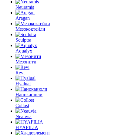
Neuramis
Aragan
Мезококтейли
Sculptra
Aqualyx
Мезонити
Revi
Hyalual
Наноканюли
Collost
Neauvia
HYAFILIA