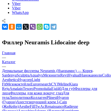
Viber
Viber
WhatsApp
Филлер Neuramis Lidocaine deep
Главная
—
Каталог
—
Дермальные филлеры Neuramis (Ньюрамис) — Корея
Sardenya
Sculptra
Aqualyx
Мезонити
Revi
Hyalual
Наноканюли
Collo
Aesthetics
Hyacorp
Light
Fit
Мезококтейли
Euroresearch
CYJ
Meline
Kiara
Reju
Amalain
Tesoro
Promoitalia
Ejal40
Для губ
Филлеры для
лица
Филлеры для кожи вокруг глаз
Для
тела
Липолитики
Коллаген
Plinest
Hyaron
(Гуарон)
Анестезирующий крем J-Cain
(ЖиКейн)
AestheFill
TwAc
Renaissance
Radiesse
(Радиесс)
Aquashine
Jalupro (Ялупро)
Surgiderm