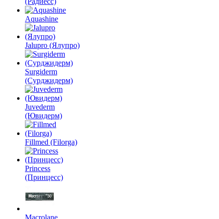
(Радиесс)
Aquashine
Jalupro (Ялупро)
Surgiderm
(Сурджидерм)
Juvederm
(Ювидерм)
Fillmed (Filorga)
Princess
(Принцесс)
Macrolane