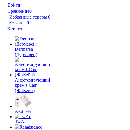
Войти
Сравнение
0
Избранные товары
0
Корзина
0
Каталог
Dermaren
(Дермарен)
Анестезирующий
крем J-Cain
(ЖиКейн)
AestheFill
TwAc