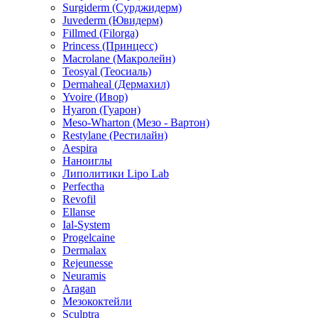
Surgiderm (Сурджидерм)
Juvederm (Ювидерм)
Fillmed (Filorga)
Princess (Принцесс)
Macrolane (Макролейн)
Teosyal (Теосиаль)
Dermaheal (Дермахил)
Yvoire (Ивор)
Hyaron (Гуарон)
Meso-Wharton (Мезо - Вартон)
Restylane (Рестилайн)
Aespira
Наноиглы
Липолитики Lipo Lab
Perfectha
Revofil
Ellanse
Ial-System
Progelcaine
Dermalax
Rejeunesse
Neuramis
Aragan
Мезококтейли
Sculptra