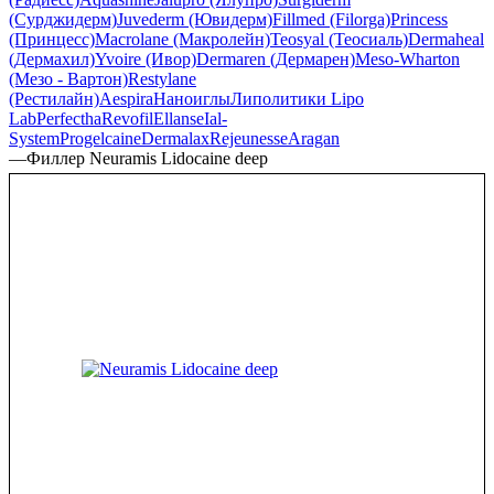
(Сурджидерм)
Juvederm (Ювидерм)
Fillmed (Filorga)
Princess
(Принцесс)
Macrolane (Макролейн)
Teosyal (Теосиаль)
Dermaheal
(Дермахил)
Yvoire (Ивор)
Dermaren (Дермарен)
Meso-Wharton
(Мезо - Вартон)
Restylane
(Рестилайн)
Aespira
Наноиглы
Липолитики Lipo
Lab
Perfectha
Revofil
Ellanse
Ial-
System
Progelcaine
Dermalax
Rejeunesse
Aragan
—
Филлер Neuramis Lidocaine deep