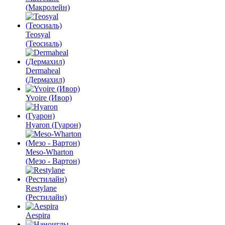
(Макролейн)
Teosyal
(Теосиаль)
Dermaheal
(Дермахил)
Yvoire (Ивор)
Hyaron (Гуарон)
Meso-Wharton
(Мезо - Вартон)
Restylane
(Рестилайн)
Aespira