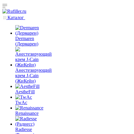
Каталог
Dermaren
(Дермарен)
Анестезирующий
крем J-Cain
(ЖиКейн)
AestheFill
TwAc
Renaissance
Radiesse