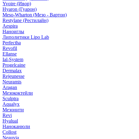
Yvoire (Ивор)
Hyaron (Гуарон)
Meso-Wharton (Мезо - Вартон)
Restylane (Рестилайн)
Aespira
Наноиглы
Липолитики Lipo Lab
Perfectha
Revofil
Ellanse
Ial-System
Progelcaine
Dermalax
Rejeunesse
Neuramis
Aragan
Мезококтейли
Sculptra
Aqualyx
Мезонити
Revi
Hyalual
Наноканюли
Collost
Neauvia