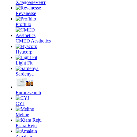
Хладоэлемент
Revanesse
Profhilo
CMED Aesthetics
Hyacorp
Light Fit
Sardenya
Euroresearch
CYJ
Meline
Kiara Reju
Amalain