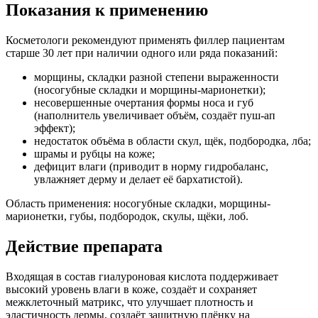
Показания к применению
Косметологи рекомендуют применять филлер пациентам
старше 30 лет при наличии одного или ряда показаний:
морщины, складки разной степени выраженности
(носогубные складки и морщины-марионетки);
несовершенные очертания формы носа и губ
(наполнитель увеличивает объём, создаёт пуш-ап
эффект);
недостаток объёма в области скул, щёк, подбородка, лба;
шрамы и рубцы на коже;
дефицит влаги (приводит в норму гидробаланс,
увлажняет дерму и делает её бархатистой).
Область применения: носогубные складки, морщины-
марионетки, губы, подбородок, скулы, щёки, лоб.
Действие препарата
Входящая в состав гиалуроновая кислота поддерживает
высокий уровень влаги в коже, создаёт и сохраняет
межклеточный матрикс, что улучшает плотность и
эластичность дермы, создаёт защитную плёнку на