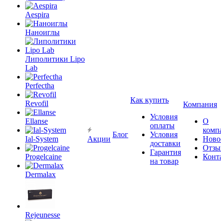
Aespira
Наноиглы
Липолитики Lipo
Lab
Perfectha
Как купить
Revofil
Компания
Условия
Ellanse
О
оплаты
комп
Блог
Условия
Ial-System
Акции
Ново
доставки
Отзы
Гарантия
Progelcaine
Конт
на товар
Dermalax
Rejeunesse