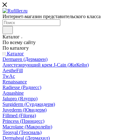
Интернет-магазин представительского класса
Каталог
По всему сайту
По каталогу
Каталог
Dermaren (Дермарен)
Анестезирующий крем J-Cain (ЖиКейн)
AestheFill
TwAc
Renaissance
Radiesse (Радиесс)
Aquashine
Jalupro (Ялупро)
Surgiderm (Сурджидерм)
Juvederm (Ювидерм)
Fillmed (Filorga)
Princess (Принцесс)
Macrolane (Макролейн)
Teosyal (Теосиаль)
Dermaheal (Дермахил)