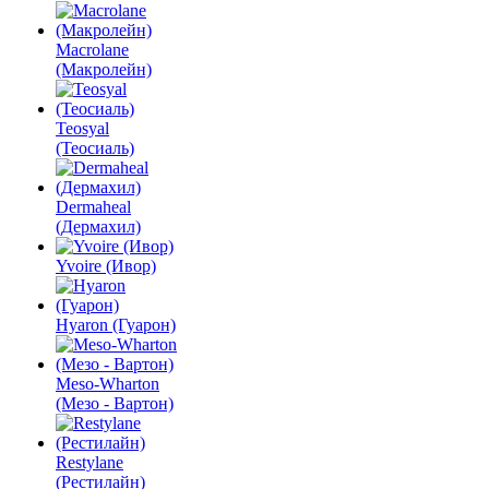
Macrolane
(Макролейн)
Teosyal
(Теосиаль)
Dermaheal
(Дермахил)
Yvoire (Ивор)
Hyaron (Гуарон)
Meso-Wharton
(Мезо - Вартон)
Restylane
(Рестилайн)