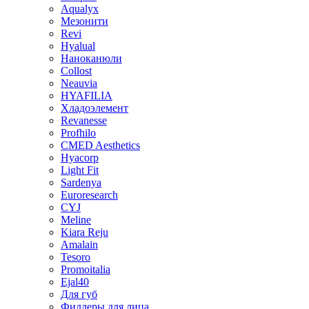
Aqualyx
Мезонити
Revi
Hyalual
Наноканюли
Collost
Neauvia
HYAFILIA
Хладоэлемент
Revanesse
Profhilo
CMED Aesthetics
Hyacorp
Light Fit
Sardenya
Euroresearch
CYJ
Meline
Kiara Reju
Amalain
Tesoro
Promoitalia
Ejal40
Для губ
Филлеры для лица