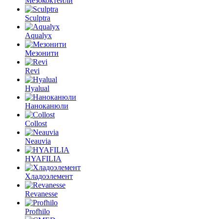
Мезококтейли
Sculptra
Aqualyx
Мезонити
Revi
Hyalual
Наноканюли
Collost
Neauvia
HYAFILIA
Хладоэлемент
Revanesse
Profhilo