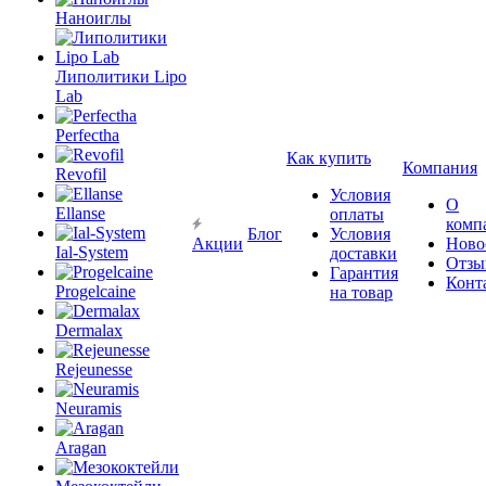
Наноиглы
Липолитики Lipo
Lab
Perfectha
Как купить
Компания
Revofil
Условия
О
Ellanse
оплаты
комп
Блог
Условия
Акции
Ново
Ial-System
доставки
Отзы
Гарантия
Конт
Progelcaine
на товар
Dermalax
Rejeunesse
Neuramis
Aragan