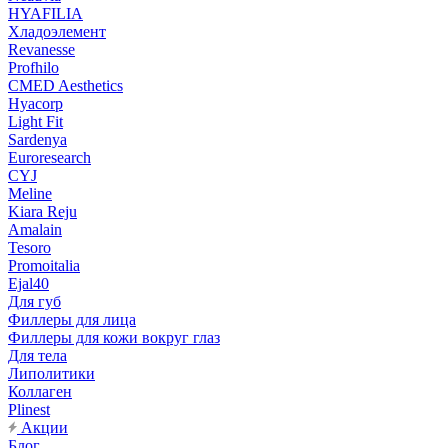
HYAFILIA
Хладоэлемент
Revanesse
Profhilo
CMED Aesthetics
Hyacorp
Light Fit
Sardenya
Euroresearch
CYJ
Meline
Kiara Reju
Amalain
Tesoro
Promoitalia
Ejal40
Для губ
Филлеры для лица
Филлеры для кожи вокруг глаз
Для тела
Липолитики
Коллаген
Plinest
Акции
Блог