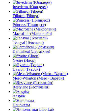
Juvederm (Ювидерм)
Fillmed (Filorga)
Princess (Принцесс)
Macrolane (Макролейн)
Teosyal (Теосиаль)
Dermaheal (Дермахил)
Yvoire (Ивор)
Hyaron (Гуарон)
Meso-Wharton (Мезо - Вартон)
Restylane (Рестилайн)
Aespira
Наноиглы