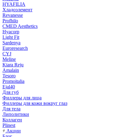
HYAFILIA
Хладоэлемент
Revanesse
Profhilo
CMED Aesthetics
Hyacorp
Light Fit
Sardenya
Euroresearch
CYJ
Meline
Kiara Reju
Amalain
Tesoro
Promoitalia
Ejal40
Для губ
Филлеры для лица
Филлеры для кожи вокруг глаз
Для тела
Липолитики
Коллаген
Plinest
Акции
Блог