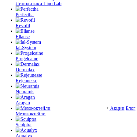
Липолитики Lipo Lab
Perfectha
Revofil
Ellanse
Ial-System
Progelcaine
Dermalax
Rejeunesse
Neuramis
Aragan
Акции
Блог
Мезококтейли
Sculptra
Aqualyx