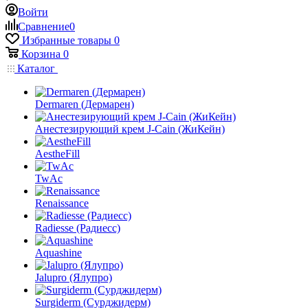
Войти
Сравнение
0
Избранные товары
0
Корзина
0
Каталог
Dermaren (Дермарен)
Анестезирующий крем J-Cain (ЖиКейн)
AestheFill
TwAc
Renaissance
Radiesse (Радиесс)
Aquashine
Jalupro (Ялупро)
Surgiderm (Сурджидерм)