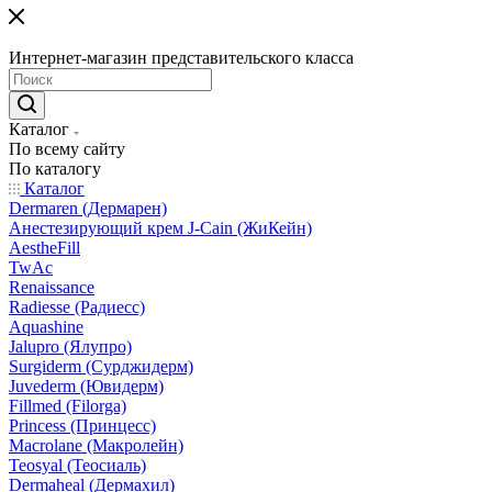
Интернет-магазин представительского класса
Каталог
По всему сайту
По каталогу
Каталог
Dermaren (Дермарен)
Анестезирующий крем J-Cain (ЖиКейн)
AestheFill
TwAc
Renaissance
Radiesse (Радиесс)
Aquashine
Jalupro (Ялупро)
Surgiderm (Сурджидерм)
Juvederm (Ювидерм)
Fillmed (Filorga)
Princess (Принцесс)
Macrolane (Макролейн)
Teosyal (Теосиаль)
Dermaheal (Дермахил)