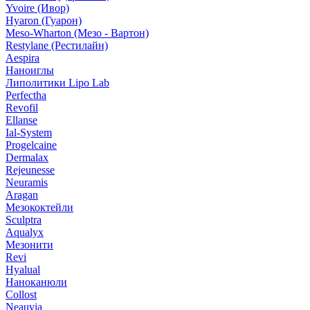
Yvoire (Ивор)
Hyaron (Гуарон)
Meso-Wharton (Мезо - Вартон)
Restylane (Рестилайн)
Aespira
Наноиглы
Липолитики Lipo Lab
Perfectha
Revofil
Ellanse
Ial-System
Progelcaine
Dermalax
Rejeunesse
Neuramis
Aragan
Мезококтейли
Sculptra
Aqualyx
Мезонити
Revi
Hyalual
Наноканюли
Collost
Neauvia