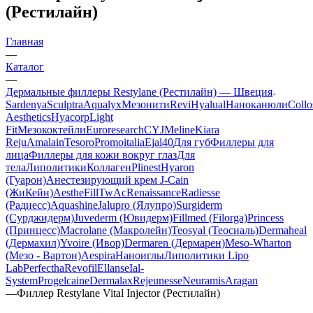
(Рестилайн)
Главная
—
Каталог
—
Дермальные филлеры Restylane (Рестилайн) — Швеция
Sardenya
Sculptra
Aqualyx
Мезонити
Revi
Hyalual
Наноканюли
Collo
Aesthetics
Hyacorp
Light
Fit
Мезококтейли
Euroresearch
CYJ
Meline
Kiara
Reju
Amalain
Tesoro
Promoitalia
Ejal40
Для губ
Филлеры для
лица
Филлеры для кожи вокруг глаз
Для
тела
Липолитики
Коллаген
Plinest
Hyaron
(Гуарон)
Анестезирующий крем J-Cain
(ЖиКейн)
AestheFill
TwAc
Renaissance
Radiesse
(Радиесс)
Aquashine
Jalupro (Ялупро)
Surgiderm
(Сурджидерм)
Juvederm (Ювидерм)
Fillmed (Filorga)
Princess
(Принцесс)
Macrolane (Макролейн)
Teosyal (Теосиаль)
Dermaheal
(Дермахил)
Yvoire (Ивор)
Dermaren (Дермарен)
Meso-Wharton
(Мезо - Вартон)
Aespira
Наноиглы
Липолитики Lipo
Lab
Perfectha
Revofil
Ellanse
Ial-
System
Progelcaine
Dermalax
Rejeunesse
Neuramis
Aragan
—
Филлер Restylane Vital Injector (Рестилайн)