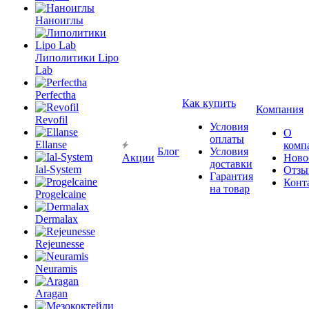
Наноиглы
Липолитики Lipo
Lab
Perfectha
Как купить
Компания
Revofil
Условия
О
оплаты
Ellanse
комп
Блог
Условия
Акции
Ново
доставки
Ial-System
Отзы
Гарантия
Конт
на товар
Progelcaine
Dermalax
Rejeunesse
Neuramis
Aragan