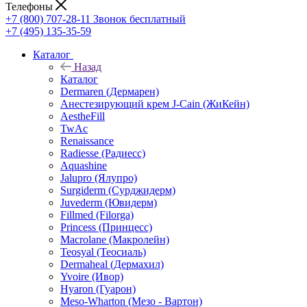
Телефоны
+7 (800) 707-28-11
Звонок бесплатный
+7 (495) 135-35-59
Каталог
Назад
Каталог
Dermaren (Дермарен)
Анестезирующий крем J-Cain (ЖиКейн)
AestheFill
TwAc
Renaissance
Radiesse (Радиесс)
Aquashine
Jalupro (Ялупро)
Surgiderm (Сурджидерм)
Juvederm (Ювидерм)
Fillmed (Filorga)
Princess (Принцесс)
Macrolane (Макролейн)
Teosyal (Теосиаль)
Dermaheal (Дермахил)
Yvoire (Ивор)
Hyaron (Гуарон)
Meso-Wharton (Мезо - Вартон)