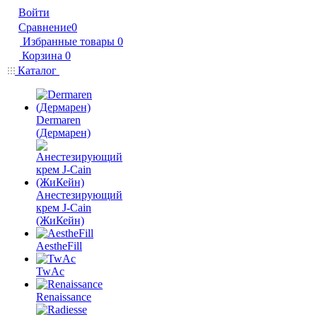
Войти
Сравнение
0
Избранные товары
0
Корзина
0
Каталог
Dermaren
(Дермарен)
Анестезирующий
крем J-Cain
(ЖиКейн)
AestheFill
TwAc
Renaissance