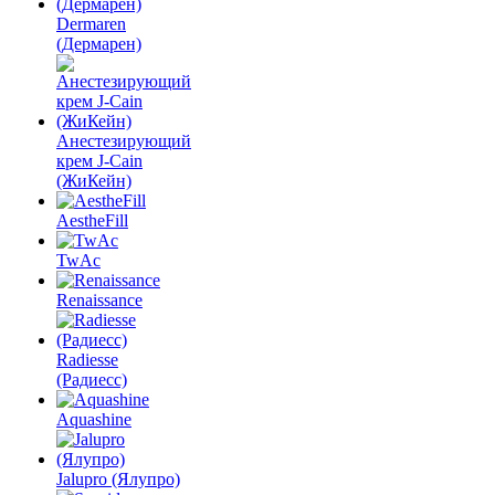
Dermaren
(Дермарен)
Анестезирующий
крем J-Cain
(ЖиКейн)
AestheFill
TwAc
Renaissance
Radiesse
(Радиесс)
Aquashine
Jalupro (Ялупро)