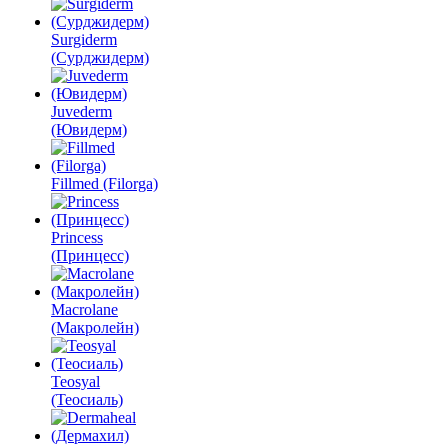
Surgiderm
(Сурджидерм)
Juvederm
(Ювидерм)
Fillmed (Filorga)
Princess
(Принцесс)
Macrolane
(Макролейн)
Teosyal
(Теосиаль)