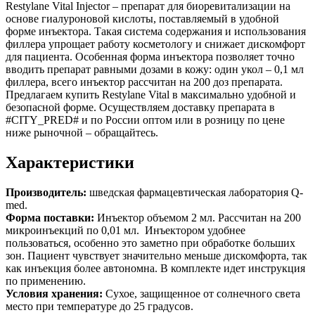
Restylane Vital Injector – препарат для биоревитализации на
основе гиалуроновой кислоты, поставляемый в удобной
форме инъектора. Такая система содержания и использования
филлера упрощает работу косметологу и снижает дискомфорт
для пациента. Особенная форма инъектора позволяет точно
вводить препарат равными дозами в кожу: один укол – 0,1 мл
филлера, всего инъектор рассчитан на 200 доз препарата.
Предлагаем купить Restylane Vital в максимально удобной и
безопасной форме. Осуществляем доставку препарата в
#CITY_PRED# и по России оптом или в розницу по цене
ниже рыночной – обращайтесь.
Характеристики
Производитель:
шведская фармацевтическая лаборатория Q-
med.
Форма поставки:
Инъектор объемом 2 мл. Рассчитан на 200
микроинъекций по 0,01 мл. Инъектором удобнее
пользоваться, особенно это заметно при обработке больших
зон. Пациент чувствует значительно меньше дискомфорта, так
как инъекция более автономна. В комплекте идет инструкция
по применению.
Условия хранения:
Сухое, защищенное от солнечного света
место при температуре до 25 градусов.