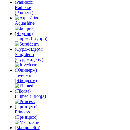
Radiesse
(Радиесс)
Aquashine
Jalupro (Ялупро)
Surgiderm
(Сурджидерм)
Juvederm
(Ювидерм)
Fillmed (Filorga)
Princess
(Принцесс)