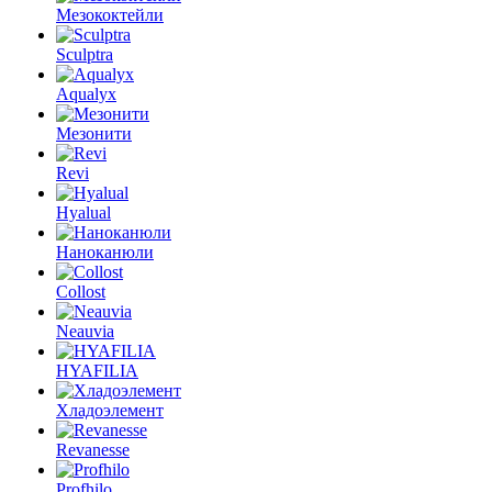
Мезококтейли
Sculptra
Aqualyx
Мезонити
Revi
Hyalual
Наноканюли
Collost
Neauvia
HYAFILIA
Хладоэлемент
Revanesse
Profhilo