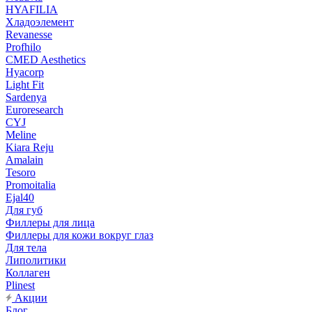
HYAFILIA
Хладоэлемент
Revanesse
Profhilo
CMED Aesthetics
Hyacorp
Light Fit
Sardenya
Euroresearch
CYJ
Meline
Kiara Reju
Amalain
Tesoro
Promoitalia
Ejal40
Для губ
Филлеры для лица
Филлеры для кожи вокруг глаз
Для тела
Липолитики
Коллаген
Plinest
Акции
Блог