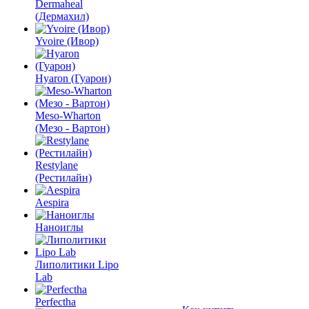
Dermaheal
(Дермахил)
Yvoire (Ивор)
Hyaron (Гуарон)
Meso-Wharton
(Мезо - Вартон)
Restylane
(Рестилайн)
Aespira
Наноиглы
Липолитики Lipo
Lab
Perfectha