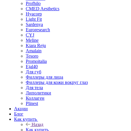
Profhilo
CMED Aesthetics
Hyacorp
Light Fit
Sardenya
Euroresearch
CYJ
Meline
Kiara Reju
Amalain
Tesoro
Promoitalia
Ejal40
Для губ
Филлеры для лица
Филлеры для кожи вокруг глаз
Для тела
Липолитики
Коллаген
Plinest
Акции
Блог
Как купить
Назад
Как купить