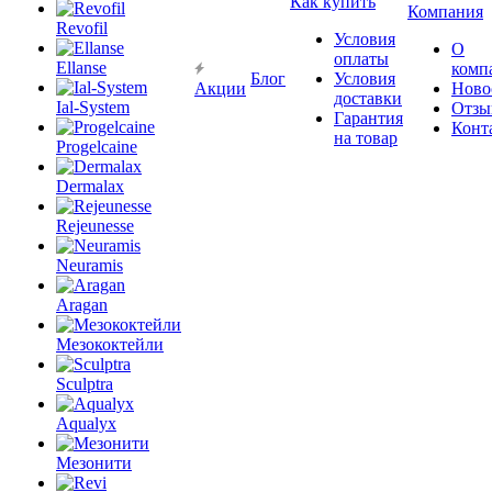
Как купить
Компания
Revofil
Условия
О
оплаты
Ellanse
комп
Блог
Условия
Акции
Ново
доставки
Ial-System
Отзы
Гарантия
Конт
на товар
Progelcaine
Dermalax
Rejeunesse
Neuramis
Aragan
Мезококтейли
Sculptra
Aqualyx
Мезонити