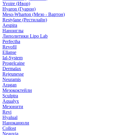
Yvoire (Ивор)
Hyaron (Гуарон)
Meso-Wharton (Мезо - Вартон)
Restylane (Рестилайн)
Aespira
Наноиглы
Липолитики Lipo Lab
Perfectha
Revofil
Ellanse
Ial-System
Progelcaine
Dermalax
Rejeunesse
Neuramis
Aragan
Мезококтейли
Sculptra
Aqualyx
Мезонити
Revi
Hyalual
Наноканюли
Collost
Neauvia