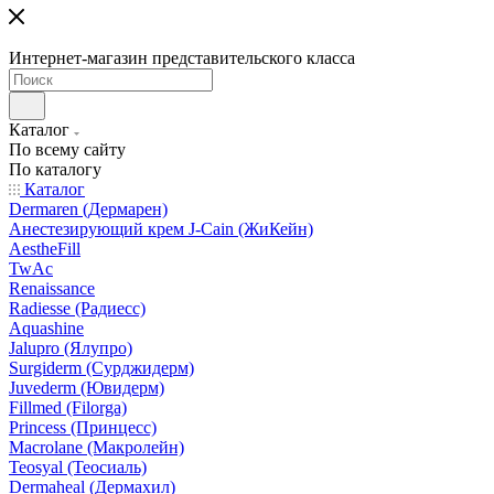
Интернет-магазин представительского класса
Каталог
По всему сайту
По каталогу
Каталог
Dermaren (Дермарен)
Анестезирующий крем J-Cain (ЖиКейн)
AestheFill
TwAc
Renaissance
Radiesse (Радиесс)
Aquashine
Jalupro (Ялупро)
Surgiderm (Сурджидерм)
Juvederm (Ювидерм)
Fillmed (Filorga)
Princess (Принцесс)
Macrolane (Макролейн)
Teosyal (Теосиаль)
Dermaheal (Дермахил)