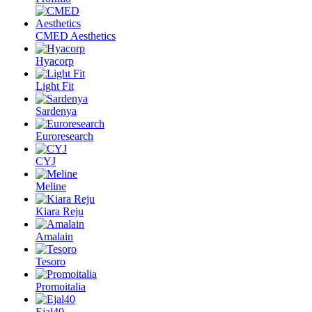
CMED Aesthetics
Hyacorp
Light Fit
Sardenya
Euroresearch
CYJ
Meline
Kiara Reju
Amalain
Tesoro
Promoitalia
Ejal40