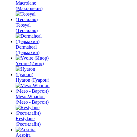
Macrolane
(Макролейн)
Teosyal
(Теосиаль)
Dermaheal
(Дермахил)
Yvoire (Ивор)
Hyaron (Гуарон)
Meso-Wharton
(Мезо - Вартон)
Restylane
(Рестилайн)
Aespira