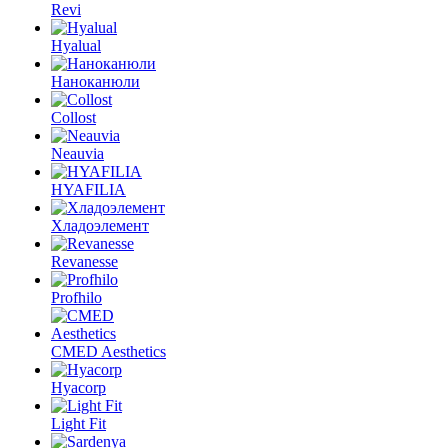
Revi
Hyalual
Наноканюли
Collost
Neauvia
HYAFILIA
Хладоэлемент
Revanesse
Profhilo
CMED Aesthetics
Hyacorp
Light Fit