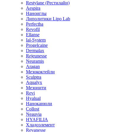
Restylane (Рестилайн)
Aespira
Наноиглы
Липолитики Lipo Lab
Perfectha
Revofil
Ellanse
Ial-System
Progelcaine
Dermalax
Rejeunesse
Neuramis
Aragan
Мезококтейли
Sculptra
Aqualyx
Мезонити
Revi
Hyalual
Наноканюли
Collost
Neauvia
HYAFILIA
Хладоэлемент
Revanesse