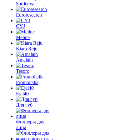
Sardenya
Euroresearch
CYJ
Meline
Kiara Reju
Amalain
Tesoro
Promoitalia
Ejal40
Для губ
Филлеры для
лица