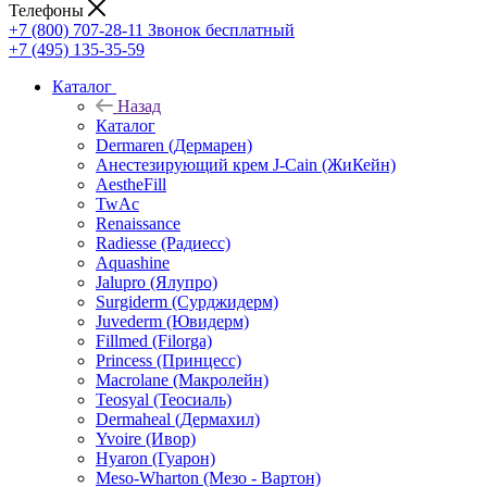
Телефоны
+7 (800) 707-28-11
Звонок бесплатный
+7 (495) 135-35-59
Каталог
Назад
Каталог
Dermaren (Дермарен)
Анестезирующий крем J-Cain (ЖиКейн)
AestheFill
TwAc
Renaissance
Radiesse (Радиесс)
Aquashine
Jalupro (Ялупро)
Surgiderm (Сурджидерм)
Juvederm (Ювидерм)
Fillmed (Filorga)
Princess (Принцесс)
Macrolane (Макролейн)
Teosyal (Теосиаль)
Dermaheal (Дермахил)
Yvoire (Ивор)
Hyaron (Гуарон)
Meso-Wharton (Мезо - Вартон)