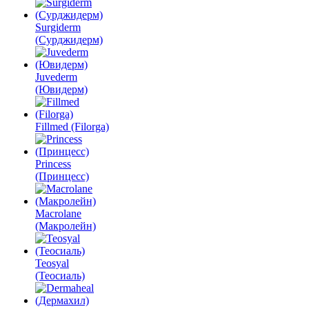
Surgiderm
(Сурджидерм)
Juvederm
(Ювидерм)
Fillmed (Filorga)
Princess
(Принцесс)
Macrolane
(Макролейн)
Teosyal
(Теосиаль)