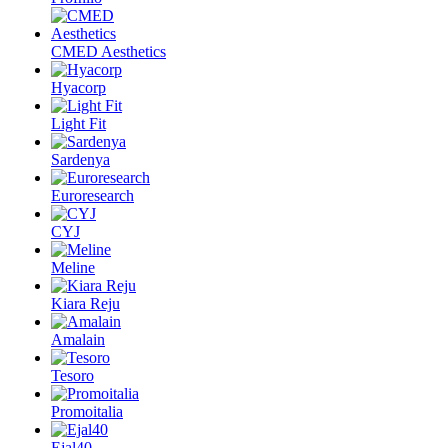
CMED Aesthetics
Hyacorp
Light Fit
Sardenya
Euroresearch
CYJ
Meline
Kiara Reju
Amalain
Tesoro
Promoitalia
Ejal40