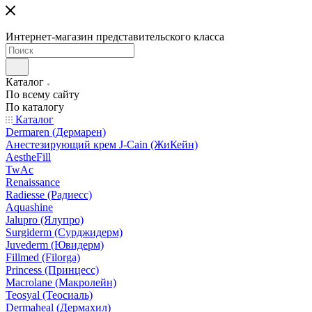
Интернет-магазин представительского класса
Каталог
По всему сайту
По каталогу
Каталог
Dermaren (Дермарен)
Анестезирующий крем J-Cain (ЖиКейн)
AestheFill
TwAc
Renaissance
Radiesse (Радиесс)
Aquashine
Jalupro (Ялупро)
Surgiderm (Сурджидерм)
Juvederm (Ювидерм)
Fillmed (Filorga)
Princess (Принцесс)
Macrolane (Макролейн)
Teosyal (Теосиаль)
Dermaheal (Дермахил)