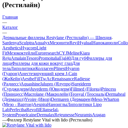
(Рестилайн)
Главная
—
Каталог
—
Дермальные филлеры Restylane (Рестилайн) — Швеция
Sardenya
Sculptra
Aqualyx
Мезонити
Revi
Hyalual
Наноканюли
Collo
Aesthetics
Hyacorp
Light
Fit
Мезококтейли
Euroresearch
CYJ
Meline
Kiara
Reju
Amalain
Tesoro
Promoitalia
Ejal40
Для губ
Филлеры для
лица
Филлеры для кожи вокруг глаз
Для
тела
Липолитики
Коллаген
Plinest
Hyaron
(Гуарон)
Анестезирующий крем J-Cain
(ЖиКейн)
AestheFill
TwAc
Renaissance
Radiesse
(Радиесс)
Aquashine
Jalupro (Ялупро)
Surgiderm
(Сурджидерм)
Juvederm (Ювидерм)
Fillmed (Filorga)
Princess
(Принцесс)
Macrolane (Макролейн)
Teosyal (Теосиаль)
Dermaheal
(Дермахил)
Yvoire (Ивор)
Dermaren (Дермарен)
Meso-Wharton
(Мезо - Вартон)
Aespira
Наноиглы
Липолитики Lipo
Lab
Perfectha
Revofil
Ellanse
Ial-
System
Progelcaine
Dermalax
Rejeunesse
Neuramis
Aragan
—
Филлер Restylane Vital with lido (Рестилайн)