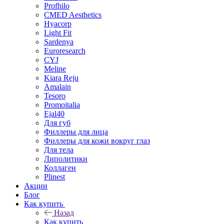
Profhilo
CMED Aesthetics
Hyacorp
Light Fit
Sardenya
Euroresearch
CYJ
Meline
Kiara Reju
Amalain
Tesoro
Promoitalia
Ejal40
Для губ
Филлеры для лица
Филлеры для кожи вокруг глаз
Для тела
Липолитики
Коллаген
Plinest
Акции
Блог
Как купить
Назад
Как купить