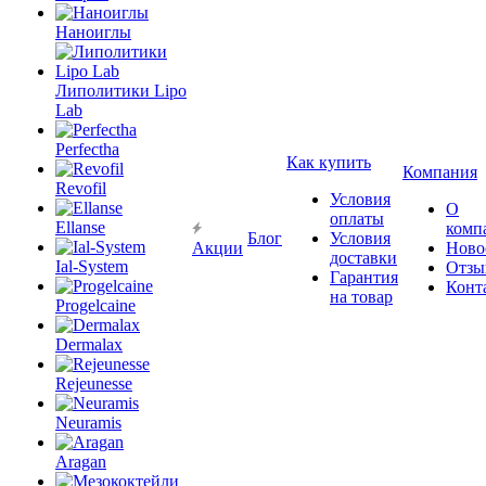
Наноиглы
Липолитики Lipo
Lab
Perfectha
Как купить
Компания
Revofil
Условия
О
оплаты
Ellanse
комп
Блог
Условия
Акции
Ново
доставки
Ial-System
Отзы
Гарантия
Конт
на товар
Progelcaine
Dermalax
Rejeunesse
Neuramis
Aragan