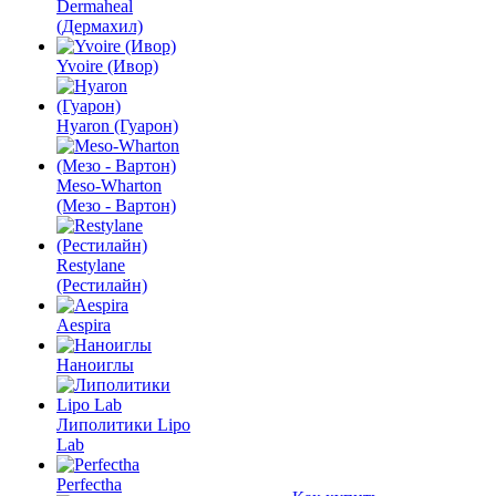
Dermaheal
(Дермахил)
Yvoire (Ивор)
Hyaron (Гуарон)
Meso-Wharton
(Мезо - Вартон)
Restylane
(Рестилайн)
Aespira
Наноиглы
Липолитики Lipo
Lab
Perfectha