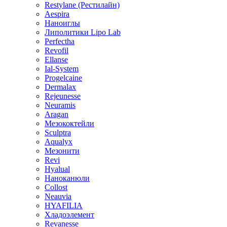
Restylane (Рестилайн)
Aespira
Наноиглы
Липолитики Lipo Lab
Perfectha
Revofil
Ellanse
Ial-System
Progelcaine
Dermalax
Rejeunesse
Neuramis
Aragan
Мезококтейли
Sculptra
Aqualyx
Мезонити
Revi
Hyalual
Наноканюли
Collost
Neauvia
HYAFILIA
Хладоэлемент
Revanesse