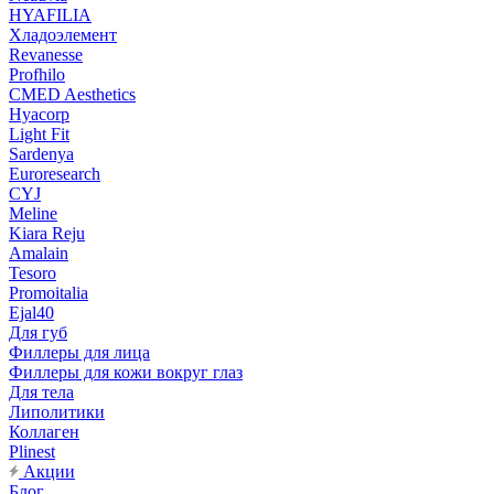
HYAFILIA
Хладоэлемент
Revanesse
Profhilo
CMED Aesthetics
Hyacorp
Light Fit
Sardenya
Euroresearch
CYJ
Meline
Kiara Reju
Amalain
Tesoro
Promoitalia
Ejal40
Для губ
Филлеры для лица
Филлеры для кожи вокруг глаз
Для тела
Липолитики
Коллаген
Plinest
Акции
Блог