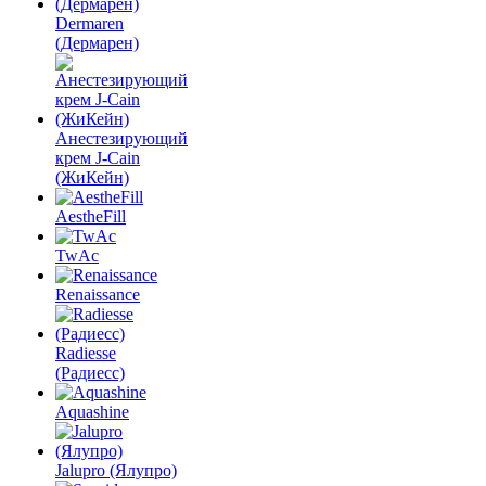
Dermaren
(Дермарен)
Анестезирующий
крем J-Cain
(ЖиКейн)
AestheFill
TwAc
Renaissance
Radiesse
(Радиесс)
Aquashine
Jalupro (Ялупро)