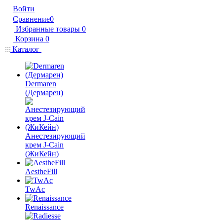
Войти
Сравнение
0
Избранные товары
0
Корзина
0
Каталог
Dermaren
(Дермарен)
Анестезирующий
крем J-Cain
(ЖиКейн)
AestheFill
TwAc
Renaissance