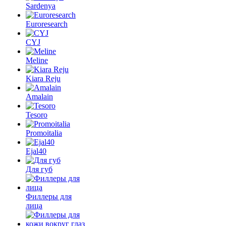
Sardenya
Euroresearch
CYJ
Meline
Kiara Reju
Amalain
Tesoro
Promoitalia
Ejal40
Для губ
Филлеры для
лица