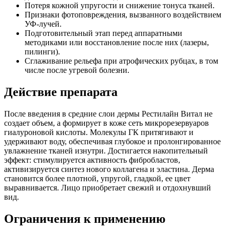
Потеря кожной упругости и снижение тонуса тканей.
Признаки фотоповреждения, вызванного воздействием
УФ-лучей.
Подготовительный этап перед аппаратными
методиками или восстановление после них (лазеры,
пилинги).
Сглаживание рельефа при атрофических рубцах, в том
числе после угревой болезни.
Действие препарата
После введения в средние слои дермы Рестилайн Витал не
создает объем, а формирует в коже сеть микрорезервуаров
гиалуроновой кислоты. Молекулы ГК притягивают и
удерживают воду, обеспечивая глубокое и пролонгированное
увлажнение тканей изнутри. Достигается накопительный
эффект: стимулируется активность фибробластов,
активизируется синтез нового коллагена и эластина. Дерма
становится более плотной, упругой, гладкой, ее цвет
выравнивается. Лицо приобретает свежий и отдохнувший
вид.
Ограничения к применению