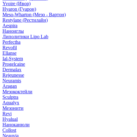
Yvoire (Ивор)
Hyaron (Гуарон)
Meso-Wharton (Мезо - Вартон)
Restylane (Рестилайн)
Aespira
Наноиглы
Липолитики Lipo Lab
Perfectha
Revofil
Ellanse
Ial-System
Progelcaine
Dermalax
Rejeunesse
Neuramis
Aragan
Мезококтейли
Sculptra
Aqualyx
Мезонити
Revi
Hyalual
Наноканюли
Collost
Neauvia