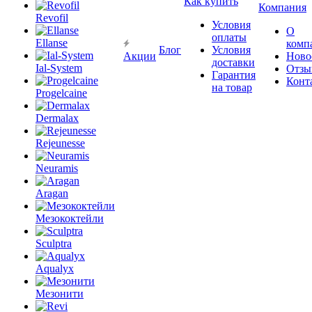
Как купить
Компания
Revofil
Условия
О
оплаты
Ellanse
комп
Блог
Условия
Акции
Ново
доставки
Ial-System
Отзы
Гарантия
Конт
на товар
Progelcaine
Dermalax
Rejeunesse
Neuramis
Aragan
Мезококтейли
Sculptra
Aqualyx
Мезонити