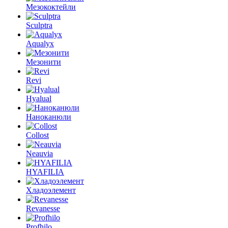
Мезококтейли
Sculptra
Aqualyx
Мезонити
Revi
Hyalual
Наноканюли
Collost
Neauvia
HYAFILIA
Хладоэлемент
Revanesse
Profhilo