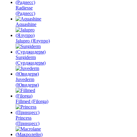
Radiesse
(Радиесс)
Aquashine
Jalupro (Ялупро)
Surgiderm
(Сурджидерм)
Juvederm
(Ювидерм)
Fillmed (Filorga)
Princess
(Принцесс)