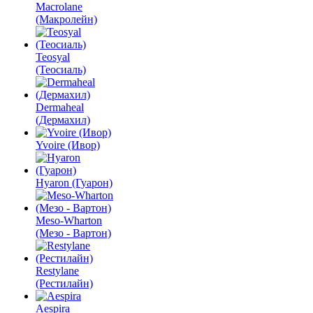
Macrolane
(Макролейн)
Teosyal
(Теосиаль)
Dermaheal
(Дермахил)
Yvoire (Ивор)
Hyaron (Гуарон)
Meso-Wharton
(Мезо - Вартон)
Restylane
(Рестилайн)
Aespira