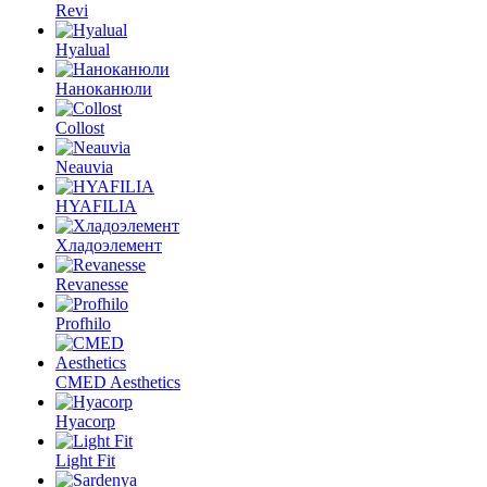
Revi
Hyalual
Наноканюли
Collost
Neauvia
HYAFILIA
Хладоэлемент
Revanesse
Profhilo
CMED Aesthetics
Hyacorp
Light Fit