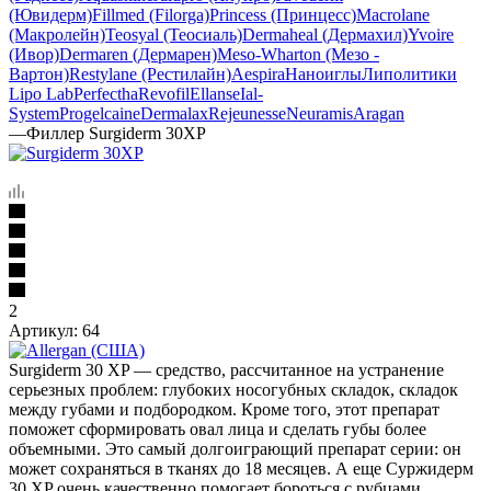
(Ювидерм)
Fillmed (Filorga)
Princess (Принцесс)
Macrolane
(Макролейн)
Teosyal (Теосиаль)
Dermaheal (Дермахил)
Yvoire
(Ивор)
Dermaren (Дермарен)
Meso-Wharton (Мезо -
Вартон)
Restylane (Рестилайн)
Aespira
Наноиглы
Липолитики
Lipo Lab
Perfectha
Revofil
Ellanse
Ial-
System
Progelcaine
Dermalax
Rejeunesse
Neuramis
Aragan
—
Филлер Surgiderm 30XP
2
Артикул:
64
Surgiderm 30 XP — средство, рассчитанное на устранение
серьезных проблем: глубоких носогубных складок, складок
между губами и подбородком. Кроме того, этот препарат
поможет сформировать овал лица и сделать губы более
объемными. Это самый долгоиграющий препарат серии: он
может сохраняться в тканях до 18 месяцев. А еще Суржидерм
30 XP очень качественно помогает бороться с рубцами.