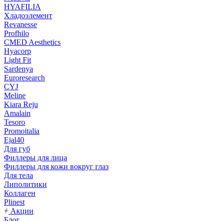
HYAFILIA
Хладоэлемент
Revanesse
Profhilo
CMED Aesthetics
Hyacorp
Light Fit
Sardenya
Euroresearch
CYJ
Meline
Kiara Reju
Amalain
Tesoro
Promoitalia
Ejal40
Для губ
Филлеры для лица
Филлеры для кожи вокруг глаз
Для тела
Липолитики
Коллаген
Plinest
Акции
Блог