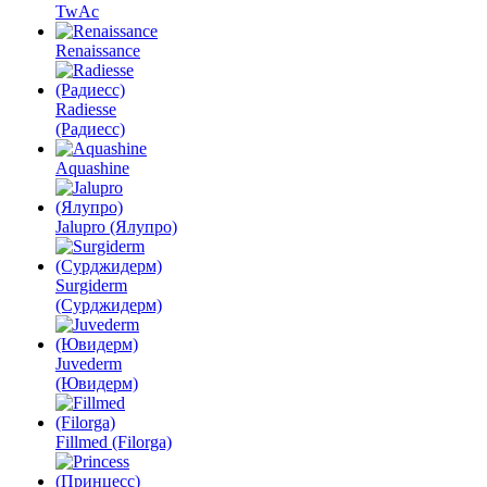
TwAc
Renaissance
Radiesse
(Радиесс)
Aquashine
Jalupro (Ялупро)
Surgiderm
(Сурджидерм)
Juvederm
(Ювидерм)
Fillmed (Filorga)