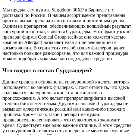
Мы предлагаем купить Surgiderm 30XP в Барнауле и с
доставкой по России. В нашем ассортименте представлены
оригинальные препараты по оптовым и розничным ценам.
Одним из препаратов, обеспечивающих волшебный результат
контурной пластики, является Суржидерм. Этот французский
препарат фирмы Corneal Group (сейчас она является частью
компании Allergan) называют едва ли не революцией в
косметологии. В серии этих гелеобразных филлеров царит
настолько большое разнообразие, что для каждой процедуры
можно подобрать максимально подходящее средство.
Что входит в состав Сурджидерм?
Данное средство основано на гиалуроновой кислоте, которая
используется во многих филлерах. Стоит отметить, что здесь
содержится гиалуроновая кислота неживотного
происхождения. А это делает препарат surgiderm в высокой
степени биосовместимым. Другими словами, Суржидерм не
вызывает аллергических реакций или каких-либо похожих
проблем. Кроме того, такой препарат не нужно
предварительно тестировать, что существенно экономит
время. Существует еще одно важное отличие. В этом средстве
у гиалуроновой кислоты есть поперечные межмолекулярные