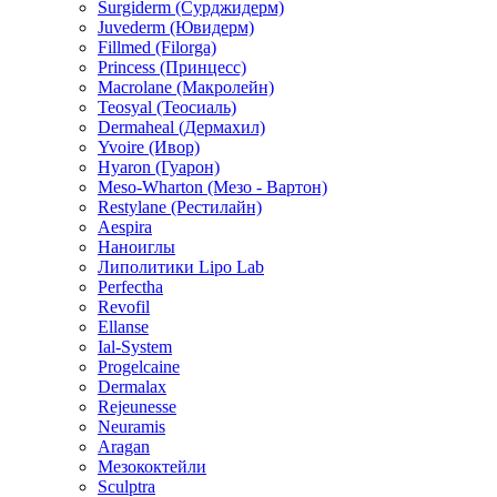
Surgiderm (Сурджидерм)
Juvederm (Ювидерм)
Fillmed (Filorga)
Princess (Принцесс)
Macrolane (Макролейн)
Teosyal (Теосиаль)
Dermaheal (Дермахил)
Yvoire (Ивор)
Hyaron (Гуарон)
Meso-Wharton (Мезо - Вартон)
Restylane (Рестилайн)
Aespira
Наноиглы
Липолитики Lipo Lab
Perfectha
Revofil
Ellanse
Ial-System
Progelcaine
Dermalax
Rejeunesse
Neuramis
Aragan
Мезококтейли
Sculptra