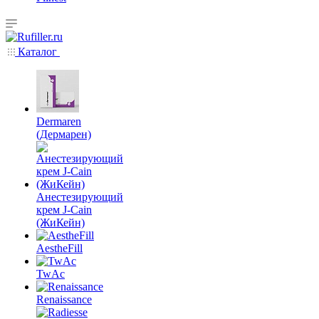
Каталог
Dermaren
(Дермарен)
Анестезирующий
крем J-Cain
(ЖиКейн)
AestheFill
TwAc
Renaissance