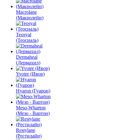
Macrolane
(Макролейн)
Teosyal
(Теосиаль)
Dermaheal
(Дермахил)
Yvoire (Ивор)
Hyaron (Гуарон)
Meso-Wharton
(Мезо - Вартон)
Restylane
(Рестилайн)