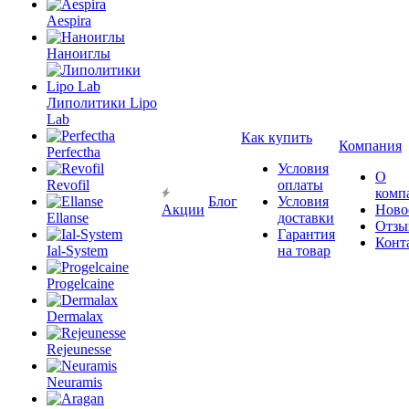
Aespira
Наноиглы
Липолитики Lipo
Lab
Как купить
Компания
Perfectha
Условия
О
Revofil
оплаты
комп
Блог
Условия
Акции
Ново
Ellanse
доставки
Отзы
Гарантия
Конт
Ial-System
на товар
Progelcaine
Dermalax
Rejeunesse
Neuramis