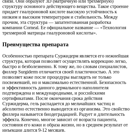
связи. Они образуют 3D (матричную или трехмерную)
структуру основного действующего вещества. Такое строение
придает гиалуроновой кислоте высокую устойчивость к
низким и высоким температурам и стабильность. Между
прочим, эта структура — запатентованная разработка
компании Corneal. Ее официальное название — «Технология
трехмерной матрицы гиалуроновой кислоты».
Преимущества препарата
Особенностью препарата Суржидерм является его нежнейшая
структура, которая позволяет осуществлять коррекцию легко,
быстро и безболезненно. К тому же, по словам специалистов,
филлер Surgiderm отличается своей пластичностью. А это
позволяет коже после процедуры выглядеть не только
посвежевшей, но и максимально естественной. Безопасность
и эффективность данного дермального наполнителя
подтверждена и международными, и российскими
сертификатами. После окончания срока действия
Суржидерма, гель распадается до мельчайших частиц и
абсолютно естественно выводится из организма. Это свойство
филлера называется биодеградацией. Радует и длительность
эффекта. Конечно, многое зависит от возраста пациента,
состояния его кожи и образа жизни, но в среднем результат от
инъекции длится 9-12 месяцев.