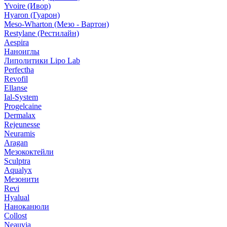
Yvoire (Ивор)
Hyaron (Гуарон)
Meso-Wharton (Мезо - Вартон)
Restylane (Рестилайн)
Aespira
Наноиглы
Липолитики Lipo Lab
Perfectha
Revofil
Ellanse
Ial-System
Progelcaine
Dermalax
Rejeunesse
Neuramis
Aragan
Мезококтейли
Sculptra
Aqualyx
Мезонити
Revi
Hyalual
Наноканюли
Collost
Neauvia