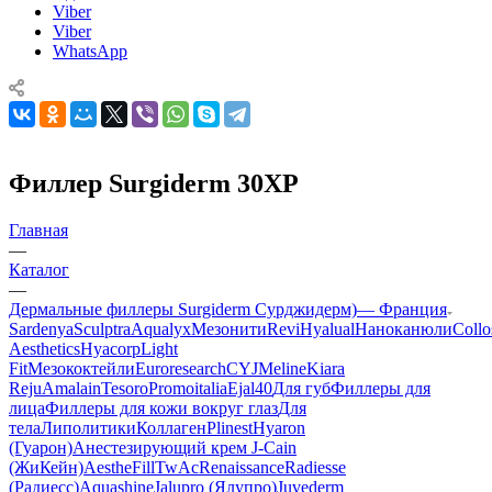
Viber
Viber
WhatsApp
Филлер Surgiderm 30XP
Главная
—
Каталог
—
Дермальные филлеры Surgiderm Сурджидерм)— Франция
Sardenya
Sculptra
Aqualyx
Мезонити
Revi
Hyalual
Наноканюли
Collo
Aesthetics
Hyacorp
Light
Fit
Мезококтейли
Euroresearch
CYJ
Meline
Kiara
Reju
Amalain
Tesoro
Promoitalia
Ejal40
Для губ
Филлеры для
лица
Филлеры для кожи вокруг глаз
Для
тела
Липолитики
Коллаген
Plinest
Hyaron
(Гуарон)
Анестезирующий крем J-Cain
(ЖиКейн)
AestheFill
TwAc
Renaissance
Radiesse
(Радиесс)
Aquashine
Jalupro (Ялупро)
Juvederm