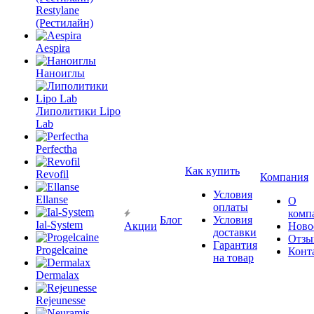
Restylane
(Рестилайн)
Aespira
Наноиглы
Липолитики Lipo
Lab
Perfectha
Как купить
Revofil
Компания
Условия
Ellanse
О
оплаты
комп
Блог
Условия
Ial-System
Акции
Ново
доставки
Отзы
Гарантия
Progelcaine
Конт
на товар
Dermalax
Rejeunesse