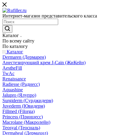
Интернет-магазин представительского класса
Каталог
По всему сайту
По каталогу
Каталог
Dermaren (Дермарен)
Анестезирующий крем J-Cain (ЖиКейн)
AestheFill
TwAc
Renaissance
Radiesse (Радиесс)
Aquashine
Jalupro (Ялупро)
Surgiderm (Сурджидерм)
Juvederm (Ювидерм)
Fillmed (Filorga)
Princess (Принцесс)
Macrolane (Макролейн)
Teosyal (Теосиаль)
Dermaheal (Дермахил)