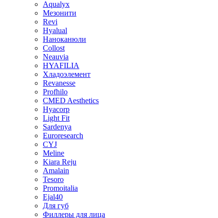
Aqualyx
Мезонити
Revi
Hyalual
Наноканюли
Collost
Neauvia
HYAFILIA
Хладоэлемент
Revanesse
Profhilo
CMED Aesthetics
Hyacorp
Light Fit
Sardenya
Euroresearch
CYJ
Meline
Kiara Reju
Amalain
Tesoro
Promoitalia
Ejal40
Для губ
Филлеры для лица