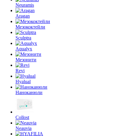
Neuramis
Aragan
Мезококтейли
Sculptra
Aqualyx
Мезонити
Revi
Hyalual
Наноканюли
Collost
Neauvia