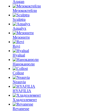
Aragan
Мезококтейли
Sculptra
Aqualyx
Мезонити
Revi
Hyalual
Наноканюли
Collost
Neauvia
HYAFILIA
Хладоэлемент
Revanesse