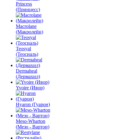
Princess
(Принцесс)
Macrolane
(Макролейн)
Teosyal
(Теосиаль)
Dermaheal
(Дермахил)
Yvoire (Ивор)
Hyaron (Гуарон)
Meso-Wharton
(Мезо - Вартон)