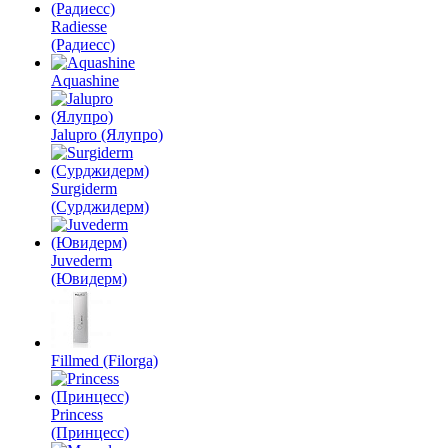
Radiesse
(Радиесс)
Aquashine
Jalupro (Ялупро)
Surgiderm
(Сурджидерм)
Juvederm
(Ювидерм)
Fillmed (Filorga)
Princess
(Принцесс)