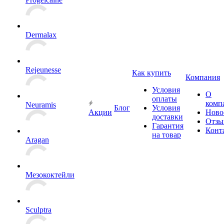
Dermalax
Rejeunesse
Как купить
Компания
Условия
О
оплаты
комп
Neuramis
Блог
Условия
Акции
Ново
доставки
Отзы
Гарантия
Конт
на товар
Aragan
Мезококтейли
Sculptra