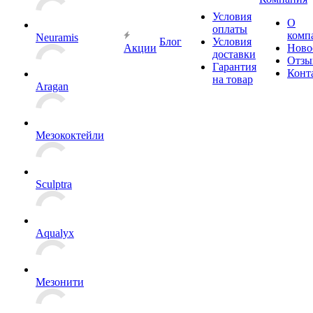
Условия
О
оплаты
комп
Neuramis
Блог
Условия
Акции
Ново
доставки
Отзы
Гарантия
Конт
на товар
Aragan
Мезококтейли
Sculptra
Aqualyx
Мезонити