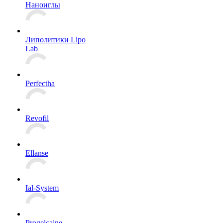
Наноиглы
Липолитики Lipo
Lab
Perfectha
Revofil
Ellanse
Ial-System
Progelcaine