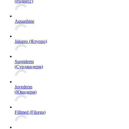
(Радиесс)
Aquashine
Jalupro (Ялупро)
Surgiderm
(Сурджидерм)
Juvederm
(Ювидерм)
Fillmed (Filorga)