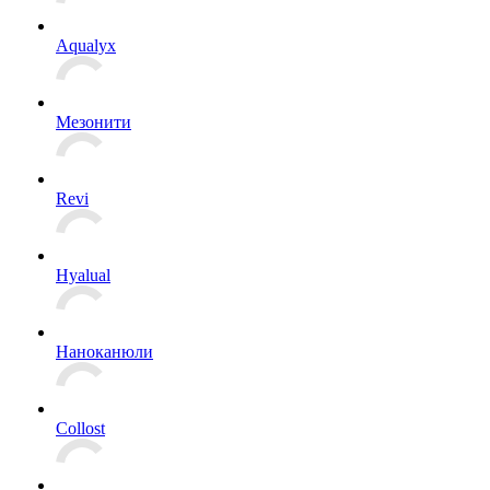
Aqualyx
Мезонити
Revi
Hyalual
Наноканюли
Collost