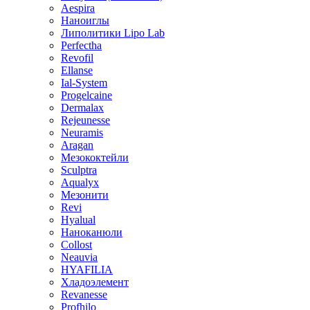
Aespira
Наноиглы
Липолитики Lipo Lab
Perfectha
Revofil
Ellanse
Ial-System
Progelcaine
Dermalax
Rejeunesse
Neuramis
Aragan
Мезококтейли
Sculptra
Aqualyx
Мезонити
Revi
Hyalual
Наноканюли
Collost
Neauvia
HYAFILIA
Хладоэлемент
Revanesse
Profhilo