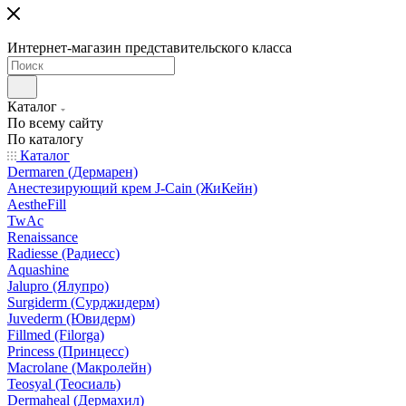
Интернет-магазин представительского класса
Каталог
По всему сайту
По каталогу
Каталог
Dermaren (Дермарен)
Анестезирующий крем J-Cain (ЖиКейн)
AestheFill
TwAc
Renaissance
Radiesse (Радиесс)
Aquashine
Jalupro (Ялупро)
Surgiderm (Сурджидерм)
Juvederm (Ювидерм)
Fillmed (Filorga)
Princess (Принцесс)
Macrolane (Макролейн)
Teosyal (Теосиаль)
Dermaheal (Дермахил)