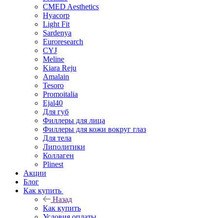
CMED Aesthetics
Hyacorp
Light Fit
Sardenya
Euroresearch
CYJ
Meline
Kiara Reju
Amalain
Tesoro
Promoitalia
Ejal40
Для губ
Филлеры для лица
Филлеры для кожи вокруг глаз
Для тела
Липолитики
Коллаген
Plinest
Акции
Блог
Как купить
Назад
Как купить
Условия оплаты