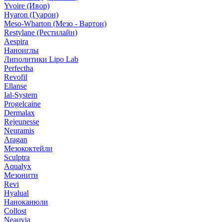
Yvoire (Ивор)
Hyaron (Гуарон)
Meso-Wharton (Мезо - Вартон)
Restylane (Рестилайн)
Aespira
Наноиглы
Липолитики Lipo Lab
Perfectha
Revofil
Ellanse
Ial-System
Progelcaine
Dermalax
Rejeunesse
Neuramis
Aragan
Мезококтейли
Sculptra
Aqualyx
Мезонити
Revi
Hyalual
Наноканюли
Collost
Neauvia