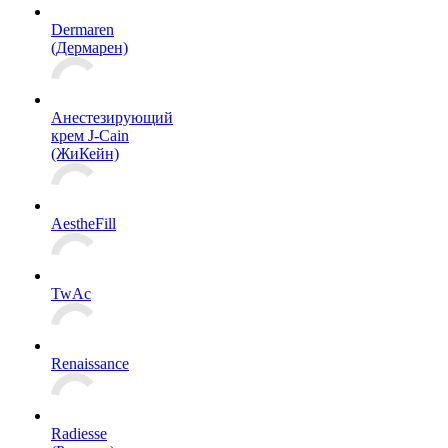
Dermaren
(Дермарен)
Анестезирующий
крем J-Cain
(ЖиКейн)
AestheFill
TwAc
Renaissance
Radiesse