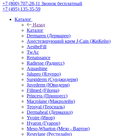
+7 (800) 707-28-11
Звонок бесплатный
+7 (495) 135-35-59
Каталог
Назад
Каталог
Dermaren (Дермарен)
Анестезирующий крем J-Cain (ЖиКейн)
AestheFill
TwAc
Renaissance
Radiesse (Радиесс)
Aquashine
Jalupro (Ялупро)
Surgiderm (Сурджидерм)
Juvederm (Ювидерм)
Fillmed (Filorga)
Princess (Принцесс)
Macrolane (Макролейн)
Teosyal (Теосиаль)
Dermaheal (Дермахил)
Yvoire (Ивор)
Hyaron (Гуарон)
Meso-Wharton (Мезо - Вартон)
Restylane (Рестилайн)