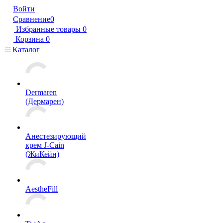
Войти
Сравнение
0
Избранные товары
0
Корзина
0
Каталог
Dermaren
(Дермарен)
Анестезирующий
крем J-Cain
(ЖиКейн)
AestheFill