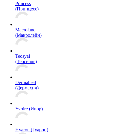
Princess
(Принцесс)
Macrolane
(Макролейн)
Teosyal
(Теосиаль)
Dermaheal
(Дермахил)
Yvoire (Ивор)
Hyaron (Гуарон)