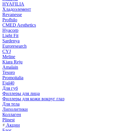
HYAFILIA
Хладоэлемент
Revanesse
Profhilo
CMED Aesthetics
Hyacorp
Light Fit
Sardenya
Euroresearch
CYJ
Meline
Kiara Reju
Amalain
Tesoro
Promoitalia
Ejal40
Для губ
Филлеры для лица
Филлеры для кожи вокруг глаз
Для тела
Липолитики
Коллаген
Plinest
Акции
Блог