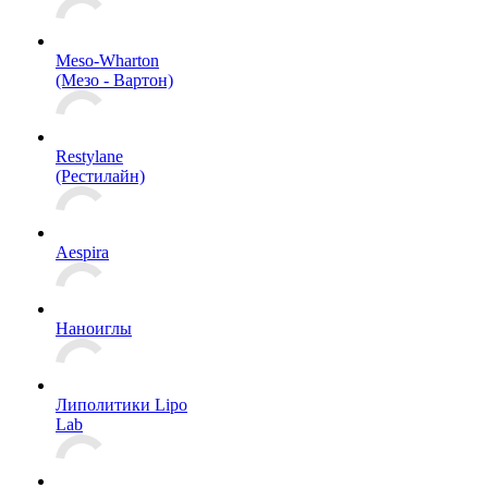
Meso-Wharton
(Мезо - Вартон)
Restylane
(Рестилайн)
Aespira
Наноиглы
Липолитики Lipo
Lab