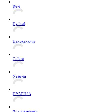
Revi
Hyalual
Наноканюли
Collost
Neauvia
HYAFILIA
Хладоэлемент