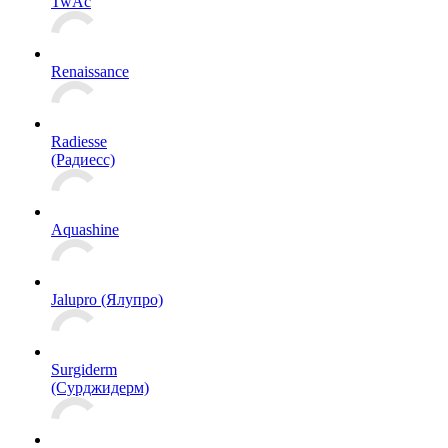
TwAc
Renaissance
Radiesse
(Радиесс)
Aquashine
Jalupro (Ялупро)
Surgiderm
(Сурджидерм)