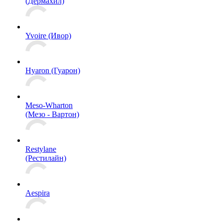
(Дермахил)
Yvoire (Ивор)
Hyaron (Гуарон)
Meso-Wharton
(Мезо - Вартон)
Restylane
(Рестилайн)
Aespira