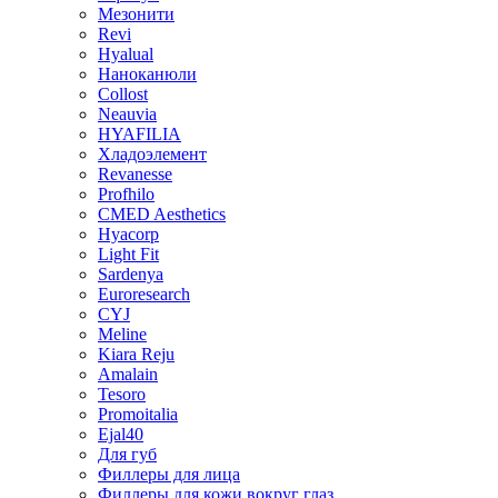
Мезонити
Revi
Hyalual
Наноканюли
Collost
Neauvia
HYAFILIA
Хладоэлемент
Revanesse
Profhilo
CMED Aesthetics
Hyacorp
Light Fit
Sardenya
Euroresearch
CYJ
Meline
Kiara Reju
Amalain
Tesoro
Promoitalia
Ejal40
Для губ
Филлеры для лица
Филлеры для кожи вокруг глаз