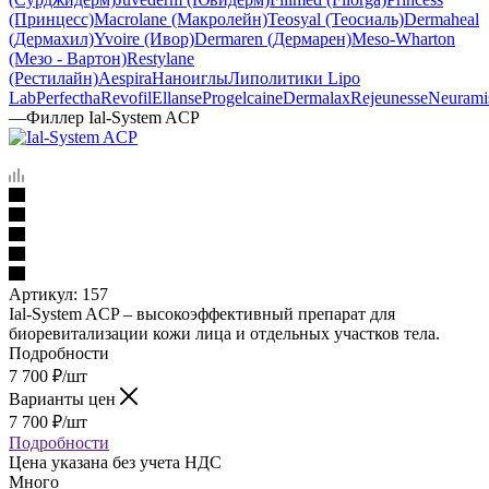
(Принцесс)
Macrolane (Макролейн)
Teosyal (Теосиаль)
Dermaheal
(Дермахил)
Yvoire (Ивор)
Dermaren (Дермарен)
Meso-Wharton
(Мезо - Вартон)
Restylane
(Рестилайн)
Aespira
Наноиглы
Липолитики Lipo
Lab
Perfectha
Revofil
Ellanse
Progelcaine
Dermalax
Rejeunesse
Neurami
—
Филлер Ial-System ACP
Артикул:
157
Ial-System ACP – высокоэффективный препарат для
биоревитализации кожи лица и отдельных участков тела.
Подробности
7 700
₽
/шт
Варианты цен
7 700
₽
/шт
Подробности
Цена указана без учета НДС
Много