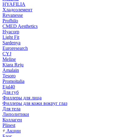
HYAFILIA
Хладоэлемент
Revanesse
Profhilo
CMED Aesthetics
Hyacorp
Light Fit
Sardenya
Euroresearch
CYJ
Meline
Kiara Reju
Amalain
Tesoro
Promoitalia
Ejal40
Для губ
Филлеры для лица
Филлеры для кожи вокруг глаз
Для тела
Липолитики
Коллаген
Plinest
Акции
Блог