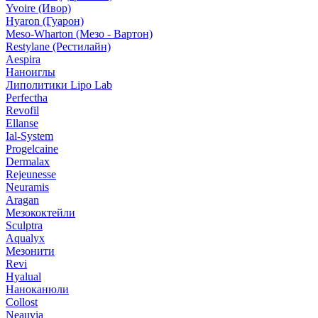
Yvoire (Ивор)
Hyaron (Гуарон)
Meso-Wharton (Мезо - Вартон)
Restylane (Рестилайн)
Aespira
Наноиглы
Липолитики Lipo Lab
Perfectha
Revofil
Ellanse
Ial-System
Progelcaine
Dermalax
Rejeunesse
Neuramis
Aragan
Мезококтейли
Sculptra
Aqualyx
Мезонити
Revi
Hyalual
Наноканюли
Collost
Neauvia