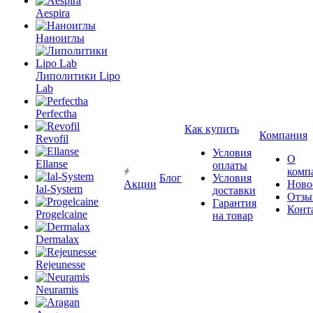
Aespira
Наноиглы
Липолитики Lipo
Lab
Perfectha
Как купить
Компания
Revofil
Условия
О
Ellanse
оплаты
комп
Блог
Условия
Акции
Ново
Ial-System
доставки
Отзы
Гарантия
Конт
Progelcaine
на товар
Dermalax
Rejeunesse
Neuramis