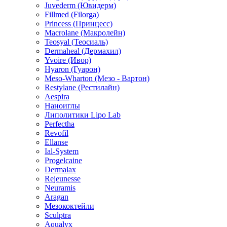
Juvederm (Ювидерм)
Fillmed (Filorga)
Princess (Принцесс)
Macrolane (Макролейн)
Teosyal (Теосиаль)
Dermaheal (Дермахил)
Yvoire (Ивор)
Hyaron (Гуарон)
Meso-Wharton (Мезо - Вартон)
Restylane (Рестилайн)
Aespira
Наноиглы
Липолитики Lipo Lab
Perfectha
Revofil
Ellanse
Ial-System
Progelcaine
Dermalax
Rejeunesse
Neuramis
Aragan
Мезококтейли
Sculptra
Aqualyx