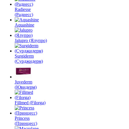
Radiesse
(Радиесс)
Aquashine
Jalupro (Ялупро)
Surgiderm
(Сурджидерм)
Juvederm
(Ювидерм)
Fillmed (Filorga)
Princess
(Принцесс)