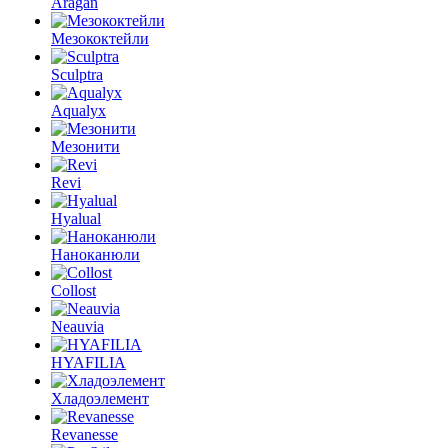
Aragan
Мезококтейли
Sculptra
Aqualyx
Мезонити
Revi
Hyalual
Наноканюли
Collost
Neauvia
HYAFILIA
Хладоэлемент
Revanesse