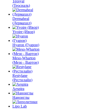
Teosyal
(Теосиаль)
Dermaheal
(Дермахил)
Yvoire (Ивор)
Hyaron (Гуарон)
Meso-Wharton
(Мезо - Вартон)
Restylane
(Рестилайн)
Aespira
Наноиглы