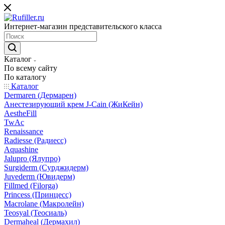
Интернет-магазин представительского класса
Каталог
По всему сайту
По каталогу
Каталог
Dermaren (Дермарен)
Анестезирующий крем J-Cain (ЖиКейн)
AestheFill
TwAc
Renaissance
Radiesse (Радиесс)
Aquashine
Jalupro (Ялупро)
Surgiderm (Сурджидерм)
Juvederm (Ювидерм)
Fillmed (Filorga)
Princess (Принцесс)
Macrolane (Макролейн)
Teosyal (Теосиаль)
Dermaheal (Дермахил)