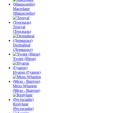
Macrolane
(Макролейн)
Teosyal
(Теосиаль)
Dermaheal
(Дермахил)
Yvoire (Ивор)
Hyaron (Гуарон)
Meso-Wharton
(Мезо - Вартон)
Restylane
(Рестилайн)