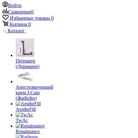
Войти
Сравнение
0
Избранные товары
0
Корзина
0
Каталог
Dermaren
(Дермарен)
Анестезирующий
крем J-Cain
(ЖиКейн)
AestheFill
TwAc
Renaissance