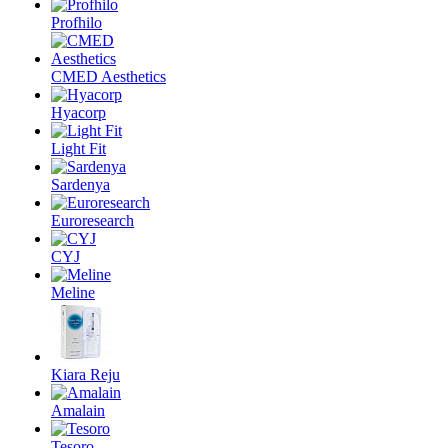
Profhilo
CMED Aesthetics
Hyacorp
Light Fit
Sardenya
Euroresearch
CYJ
Meline
Kiara Reju
Amalain
Tesoro