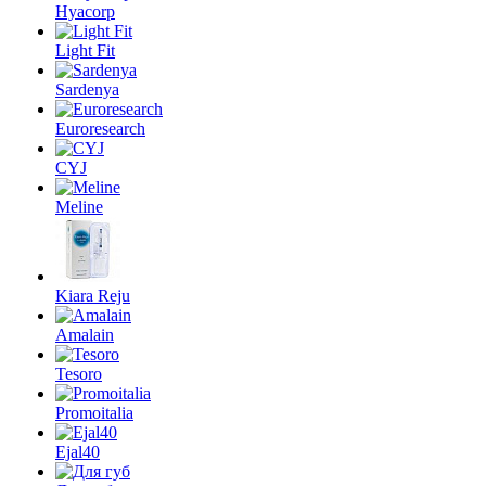
Hyacorp
Light Fit
Sardenya
Euroresearch
CYJ
Meline
Kiara Reju
Amalain
Tesoro
Promoitalia
Ejal40