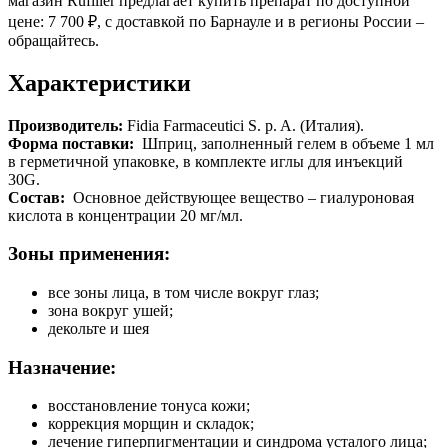
магазин Rufiller предлагает купить препарат по доступной
цене: 7 700 ₽, с доставкой по Барнауле и в регионы России –
обращайтесь.
Характеристики
Производитель:
Fidia Farmaceutici S. p. A. (Италия).
Форма поставки:
Шприц, заполненный гелем в объеме 1 мл
в герметичной упаковке, в комплекте иглы для инъекций
30G.
Состав:
Основное действующее вещество – гиалуроновая
кислота в концентрации 20 мг/мл.
Зоны применения:
все зоны лица, в том числе вокруг глаз;
зона вокруг ушей;
декольте и шея
Назначение:
восстановление тонуса кожи;
коррекция морщин и складок;
лечение гиперпигментации и синдрома усталого лица;