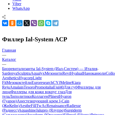
Viber
WhatsApp
Филлер Ial-System ACP
Главная
—
Каталог
—
Биоревитализанты Ial-System (Иал-Систем) — Италия
Sardenya
Sculptra
Aqualyx
Мезонити
Revi
Hyalual
Наноканюли
Collo
Aesthetics
Hyacorp
Light
Fit
Мезококтейли
Euroresearch
CYJ
Meline
Kiara
Reju
Amalain
Tesoro
Promoitalia
Ejal40
Для губ
Филлеры для
лица
Филлеры для кожи вокруг глаз
Для
тела
Липолитики
Коллаген
Plinest
Hyaron
(Гуарон)
Анестезирующий крем J-Cain
(ЖиКейн)
AestheFill
TwAc
Renaissance
Radiesse
(Радиесс)
Aquashine
Jalupro (Ялупро)
Surgiderm
(Сурджидерм)
Juvederm (Ювидерм)
Fillmed (Filorga)
Princess