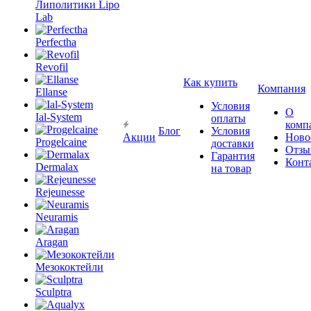
Липолитики Lipo
Lab
Perfectha
Revofil
Как купить
Компания
Ellanse
Условия
О
Ial-System
оплаты
комп
Блог
Условия
Акции
Ново
Progelcaine
доставки
Отзы
Гарантия
Конт
Dermalax
на товар
Rejeunesse
Neuramis
Aragan
Мезококтейли
Sculptra