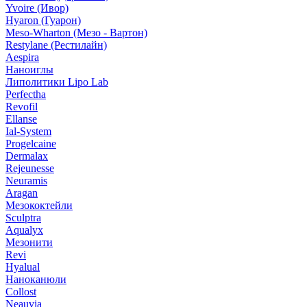
Yvoire (Ивор)
Hyaron (Гуарон)
Meso-Wharton (Мезо - Вартон)
Restylane (Рестилайн)
Aespira
Наноиглы
Липолитики Lipo Lab
Perfectha
Revofil
Ellanse
Ial-System
Progelcaine
Dermalax
Rejeunesse
Neuramis
Aragan
Мезококтейли
Sculptra
Aqualyx
Мезонити
Revi
Hyalual
Наноканюли
Collost
Neauvia