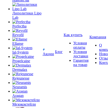
Наноиглы
Липолитики Lipo
Lab
Perfectha
Revofil
Как купить
Компания
Ellanse
Условия
О
оплаты
комп
Ial-System
Блог
Условия
Акции
Ново
доставки
Отзы
Progelcaine
Гарантия
Конт
на товар
Dermalax
Rejeunesse
Neuramis
Aragan
Мезококтейли