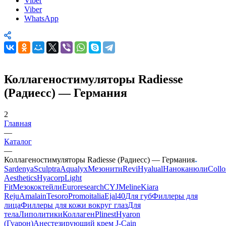
Одноклассники
Viber
Viber
WhatsApp
Коллагеностимуляторы Radiesse
(Радиесс) — Германия
2
Главная
—
Каталог
—
Коллагеностимуляторы Radiesse (Радиесс) — Германия
Sardenya
Sculptra
Aqualyx
Мезонити
Revi
Hyalual
Наноканюли
Collo
Aesthetics
Hyacorp
Light
Fit
Мезококтейли
Euroresearch
CYJ
Meline
Kiara
Reju
Amalain
Tesoro
Promoitalia
Ejal40
Для губ
Филлеры для
лица
Филлеры для кожи вокруг глаз
Для
тела
Липолитики
Коллаген
Plinest
Hyaron