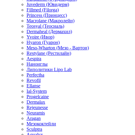
Surgiderm (Сурджидерм)
Juvederm (Ювидерм)
Fillmed (Filorga)
Princess (Принцесс)
Macrolane (Макролейн)
Teosyal (Теосиаль)
Dermaheal (Дермахил)
Yvoire (Ивор)
Hyaron (Гуарон)
Meso-Wharton (Мезо - Вартон)
Restylane (Рестилайн)
Aespira
Наноиглы
Липолитики Lipo Lab
Perfectha
Revofil
Ellanse
Ial-System
Progelcaine
Dermalax
Rejeunesse
Neuramis
Aragan
Мезококтейли
Sculptra