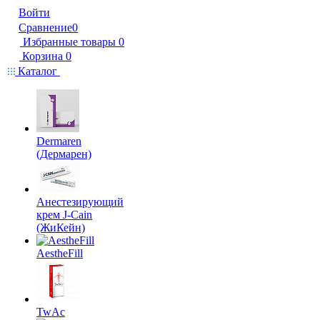
Войти
Сравнение
0
Избранные товары
0
Корзина
0
Каталог
Dermaren
(Дермарен)
Анестезирующий
крем J-Cain
(ЖиКейн)
AestheFill
TwAc