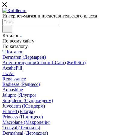
Интернет-магазин представительского класса
Каталог
По всему сайту
По каталогу
Каталог
Dermaren (Дермарен)
Анестезирующий крем J-Cain (ЖиКейн)
AestheFill
TwAc
Renaissance
Radiesse (Радиесс)
Aquashine
Jalupro (Ялупро)
Surgiderm (Сурджидерм)
Juvederm (Ювидерм)
Fillmed (Filorga)
Princess (Принцесс)
Macrolane (Макролейн)
Teosyal (Теосиаль)
Dermaheal (Дермахил)