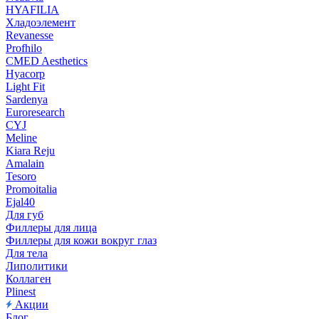
HYAFILIA
Хладоэлемент
Revanesse
Profhilo
CMED Aesthetics
Hyacorp
Light Fit
Sardenya
Euroresearch
CYJ
Meline
Kiara Reju
Amalain
Tesoro
Promoitalia
Ejal40
Для губ
Филлеры для лица
Филлеры для кожи вокруг глаз
Для тела
Липолитики
Коллаген
Plinest
Акции
Блог