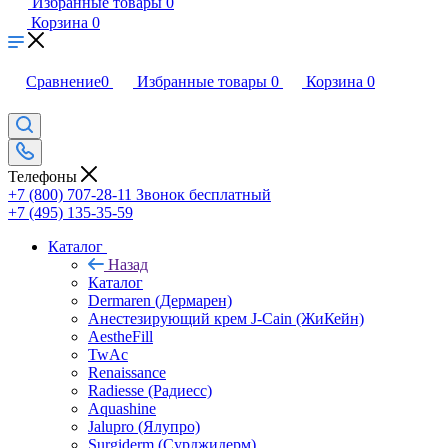
Сравнение
0
Избранные товары
0
Корзина
0
Сравнение
0
Избранные товары
0
Корзина
0
Телефоны
+7 (800) 707-28-11
Звонок бесплатный
+7 (495) 135-35-59
Каталог
Назад
Каталог
Dermaren (Дермарен)
Анестезирующий крем J-Cain (ЖиКейн)
AestheFill
TwAc
Renaissance
Radiesse (Радиесс)
Aquashine
Jalupro (Ялупро)