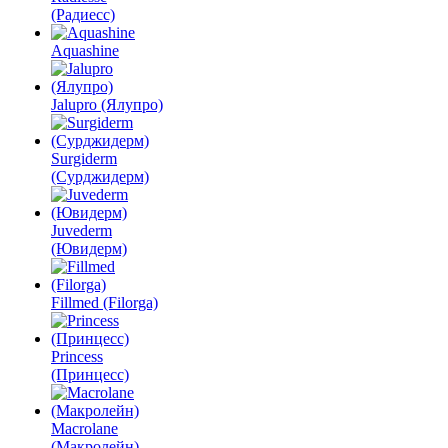
(Радиесс)
Aquashine
Jalupro (Ялупро)
Surgiderm
(Сурджидерм)
Juvederm
(Ювидерм)
Fillmed (Filorga)
Princess
(Принцесс)
Macrolane
(Макролейн)