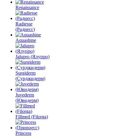
Renaissance
Radiesse
(Радиесс)
Aquashine
Jalupro (Ялупро)
Surgiderm
(Сурджидерм)
Juvederm
(Ювидерм)
Fillmed (Filorga)
Princess