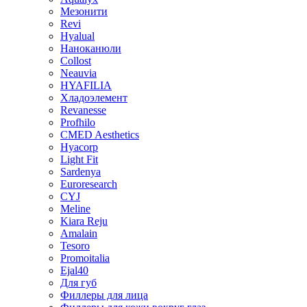
Aqualyx
Мезонити
Revi
Hyalual
Наноканюли
Collost
Neauvia
HYAFILIA
Хладоэлемент
Revanesse
Profhilo
CMED Aesthetics
Hyacorp
Light Fit
Sardenya
Euroresearch
CYJ
Meline
Kiara Reju
Amalain
Tesoro
Promoitalia
Ejal40
Для губ