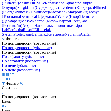
(Гуарон)
Анестезирующий крем J-Cain
(ЖиКейн)
AestheFill
TwAc
Renaissance
Aquashine
Jalupro
(Ялупро)
Surgiderm (Сурджидерм)
Juvederm (Ювидерм)
Fillmed
(Filorga)
Princess (Принцесс)
Macrolane (Макролейн)
Teosyal
(Теосиаль)
Dermaheal (Дермахил)
Yvoire (Ивор)
Dermaren
(Дермарен)
Meso-Wharton (Мезо - Вартон)
Restylane
(Рестилайн)
Aespira
Наноиглы
Липолитики Lipo
Lab
Perfectha
Revofil
Ellanse
Ial-
System
Progelcaine
Dermalax
Rejeunesse
Neuramis
Aragan
Фильтр
По популярности (возрастание)
По популярности (убывание)
По популярности (возрастание)
По алфавиту (убывание)
По алфавиту (возрастание)
По цене (убывание)
По цене (возрастание)
Фильтр
Сортировка
По популярности (возрастание)
Цена