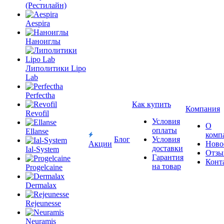
(Рестилайн)
Aespira
Наноиглы
Липолитики Lipo
Lab
Perfectha
Как купить
Компания
Revofil
Условия
О
оплаты
Ellanse
комп
Блог
Условия
Акции
Ново
доставки
Ial-System
Отзы
Гарантия
Конт
на товар
Progelcaine
Dermalax
Rejeunesse
Neuramis