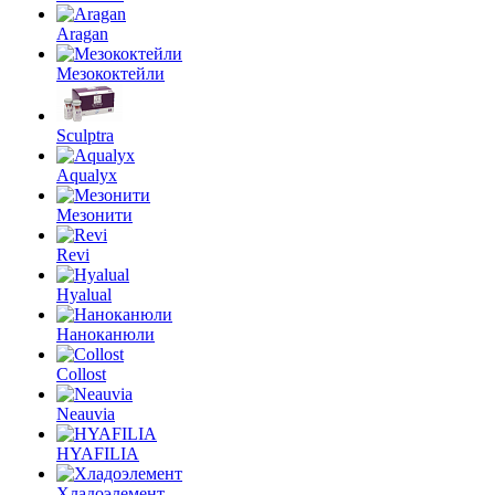
Aragan
Мезококтейли
Sculptra
Aqualyx
Мезонити
Revi
Hyalual
Наноканюли
Collost
Neauvia
HYAFILIA
Хладоэлемент