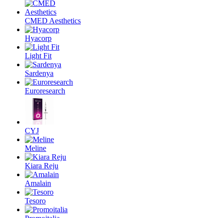
CMED Aesthetics
Hyacorp
Light Fit
Sardenya
Euroresearch
CYJ
Meline
Kiara Reju
Amalain
Tesoro