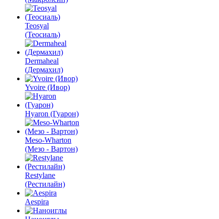
Teosyal
(Теосиаль)
Dermaheal
(Дермахил)
Yvoire (Ивор)
Hyaron (Гуарон)
Meso-Wharton
(Мезо - Вартон)
Restylane
(Рестилайн)
Aespira