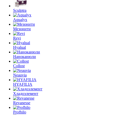
Sculptra
Aqualyx
Мезонити
Revi
Hyalual
Наноканюли
Collost
Neauvia
HYAFILIA
Хладоэлемент
Revanesse
Profhilo