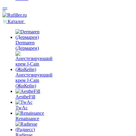
Каталог
Dermaren
(Дермарен)
Анестезирующий
крем J-Cain
(ЖиКейн)
AestheFill
TwAc
Renaissance
Radiesse