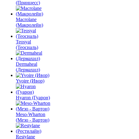
(Принцесс)
Macrolane
(Макролейн)
Teosyal
(Теосиаль)
Dermaheal
(Дермахил)
Yvoire (Ивор)
Hyaron (Гуарон)
Meso-Wharton
(Мезо - Вартон)
Restylane