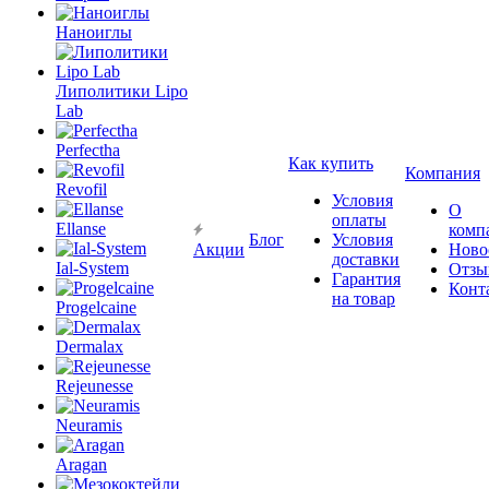
Наноиглы
Липолитики Lipo
Lab
Perfectha
Как купить
Компания
Revofil
Условия
О
оплаты
Ellanse
комп
Блог
Условия
Акции
Ново
доставки
Ial-System
Отзы
Гарантия
Конт
на товар
Progelcaine
Dermalax
Rejeunesse
Neuramis
Aragan