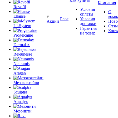
Как купить
Компания
Revofil
Условия
О
оплаты
Ellanse
комп
Блог
Условия
Акции
Ново
доставки
Ial-System
Отзы
Гарантия
Конт
на товар
Progelcaine
Dermalax
Rejeunesse
Neuramis
Aragan
Мезококтейли
Sculptra
Aqualyx
Мезонити