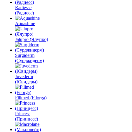
Radiesse
(Радиесс)
Aquashine
Jalupro (Ялупро)
Surgiderm
(Сурджидерм)
Juvederm
(Ювидерм)
Fillmed (Filorga)
Princess
(Принцесс)