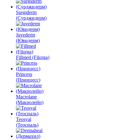
Surgiderm
(Сурджидерм)
Juvederm
(Ювидерм)
Fillmed (Filorga)
Princess
(Принцесс)
Macrolane
(Макролейн)
Teosyal
(Теосиаль)