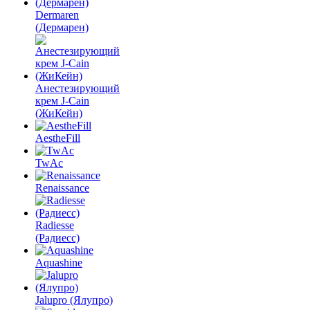
Dermaren
(Дермарен)
Анестезирующий
крем J-Cain
(ЖиКейн)
AestheFill
TwAc
Renaissance
Radiesse
(Радиесс)
Aquashine
Jalupro (Ялупро)