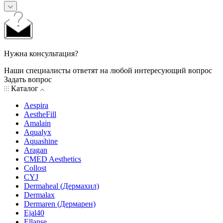
Нужна консультация?
Наши специалисты ответят на любой интересующий вопрос
Задать вопрос
Каталог
Aespira
AestheFill
Amalain
Aqualyx
Aquashine
Aragan
CMED Aesthetics
Collost
CYJ
Dermaheal (Дермахил)
Dermalax
Dermaren (Дермарен)
Ejal40
Ellanse