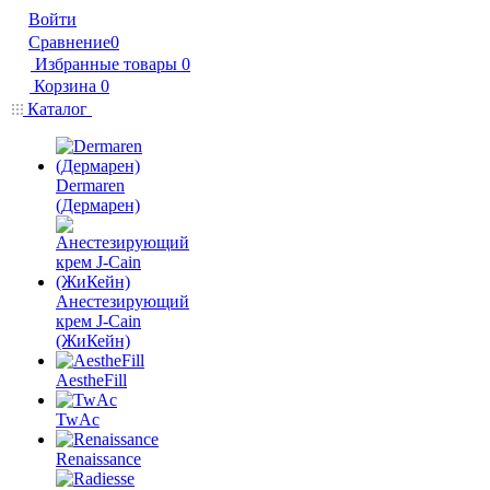
Войти
Сравнение
0
Избранные товары
0
Корзина
0
Каталог
Dermaren
(Дермарен)
Анестезирующий
крем J-Cain
(ЖиКейн)
AestheFill
TwAc
Renaissance