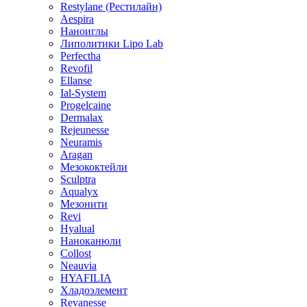
Restylane (Рестилайн)
Aespira
Наноиглы
Липолитики Lipo Lab
Perfectha
Revofil
Ellanse
Ial-System
Progelcaine
Dermalax
Rejeunesse
Neuramis
Aragan
Мезококтейли
Sculptra
Aqualyx
Мезонити
Revi
Hyalual
Наноканюли
Collost
Neauvia
HYAFILIA
Хладоэлемент
Revanesse