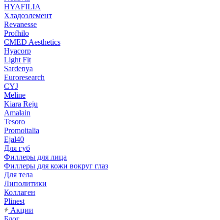
HYAFILIA
Хладоэлемент
Revanesse
Profhilo
CMED Aesthetics
Hyacorp
Light Fit
Sardenya
Euroresearch
CYJ
Meline
Kiara Reju
Amalain
Tesoro
Promoitalia
Ejal40
Для губ
Филлеры для лица
Филлеры для кожи вокруг глаз
Для тела
Липолитики
Коллаген
Plinest
Акции
Блог