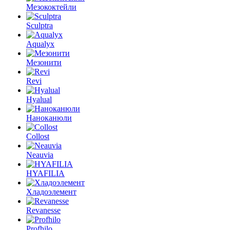
Мезококтейли
Sculptra
Aqualyx
Мезонити
Revi
Hyalual
Наноканюли
Collost
Neauvia
HYAFILIA
Хладоэлемент
Revanesse
Profhilo