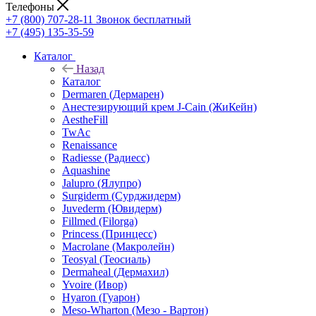
Телефоны
+7 (800) 707-28-11
Звонок бесплатный
+7 (495) 135-35-59
Каталог
Назад
Каталог
Dermaren (Дермарен)
Анестезирующий крем J-Cain (ЖиКейн)
AestheFill
TwAc
Renaissance
Radiesse (Радиесс)
Aquashine
Jalupro (Ялупро)
Surgiderm (Сурджидерм)
Juvederm (Ювидерм)
Fillmed (Filorga)
Princess (Принцесс)
Macrolane (Макролейн)
Teosyal (Теосиаль)
Dermaheal (Дермахил)
Yvoire (Ивор)
Hyaron (Гуарон)
Meso-Wharton (Мезо - Вартон)