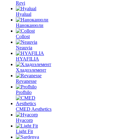
Revi
Hyalual
Наноканюли
Collost
Neauvia
HYAFILIA
Хладоэлемент
Revanesse
Profhilo
CMED Aesthetics
Hyacorp
Light Fit