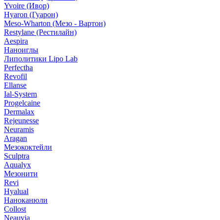
Yvoire (Ивор)
Hyaron (Гуарон)
Meso-Wharton (Мезо - Вартон)
Restylane (Рестилайн)
Aespira
Наноиглы
Липолитики Lipo Lab
Perfectha
Revofil
Ellanse
Ial-System
Progelcaine
Dermalax
Rejeunesse
Neuramis
Aragan
Мезококтейли
Sculptra
Aqualyx
Мезонити
Revi
Hyalual
Наноканюли
Collost
Neauvia