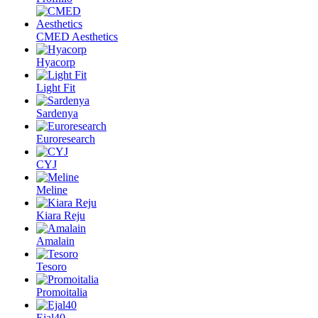
CMED Aesthetics
Hyacorp
Light Fit
Sardenya
Euroresearch
CYJ
Meline
Kiara Reju
Amalain
Tesoro
Promoitalia
Ejal40