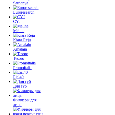
Sardenya
Euroresearch
CYJ
Meline
Kiara Reju
Amalain
Tesoro
Promoitalia
Ejal40
Для губ
Филлеры для
лица