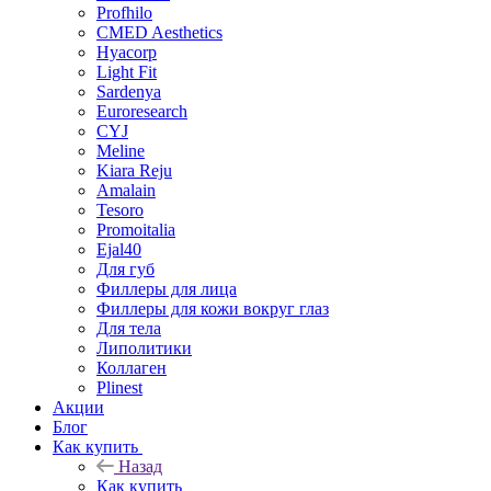
Profhilo
CMED Aesthetics
Hyacorp
Light Fit
Sardenya
Euroresearch
CYJ
Meline
Kiara Reju
Amalain
Tesoro
Promoitalia
Ejal40
Для губ
Филлеры для лица
Филлеры для кожи вокруг глаз
Для тела
Липолитики
Коллаген
Plinest
Акции
Блог
Как купить
Назад
Как купить