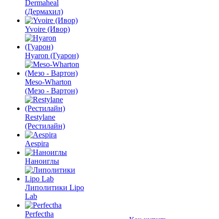
Dermaheal
(Дермахил)
Yvoire (Ивор)
Hyaron (Гуарон)
Meso-Wharton
(Мезо - Вартон)
Restylane
(Рестилайн)
Aespira
Наноиглы
Липолитики Lipo
Lab
Perfectha