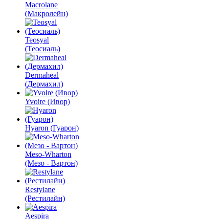
Macrolane
(Макролейн)
Teosyal
(Теосиаль)
Dermaheal
(Дермахил)
Yvoire (Ивор)
Hyaron (Гуарон)
Meso-Wharton
(Мезо - Вартон)
Restylane
(Рестилайн)
Aespira