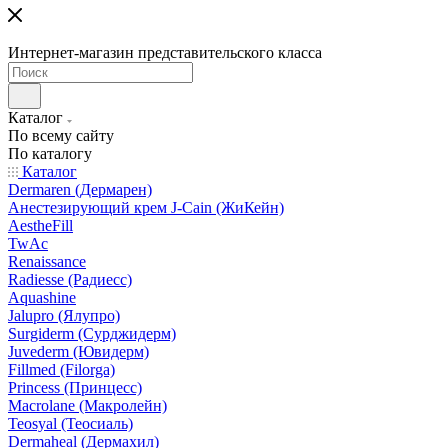
Интернет-магазин представительского класса
Каталог
По всему сайту
По каталогу
Каталог
Dermaren (Дермарен)
Анестезирующий крем J-Cain (ЖиКейн)
AestheFill
TwAc
Renaissance
Radiesse (Радиесс)
Aquashine
Jalupro (Ялупро)
Surgiderm (Сурджидерм)
Juvederm (Ювидерм)
Fillmed (Filorga)
Princess (Принцесс)
Macrolane (Макролейн)
Teosyal (Теосиаль)
Dermaheal (Дермахил)