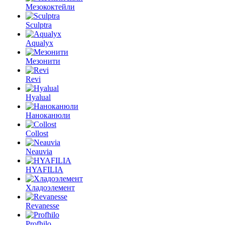
Мезококтейли
Sculptra
Aqualyx
Мезонити
Revi
Hyalual
Наноканюли
Collost
Neauvia
HYAFILIA
Хладоэлемент
Revanesse
Profhilo