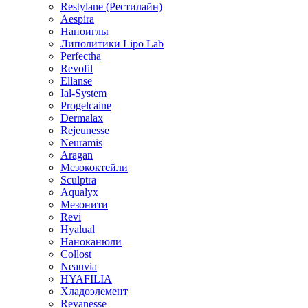
Restylane (Рестилайн)
Aespira
Наноиглы
Липолитики Lipo Lab
Perfectha
Revofil
Ellanse
Ial-System
Progelcaine
Dermalax
Rejeunesse
Neuramis
Aragan
Мезококтейли
Sculptra
Aqualyx
Мезонити
Revi
Hyalual
Наноканюли
Collost
Neauvia
HYAFILIA
Хладоэлемент
Revanesse