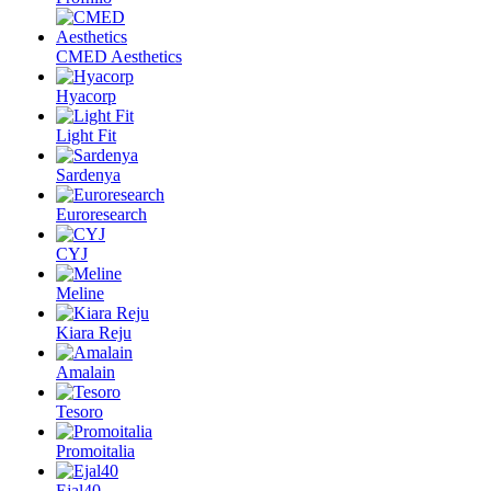
CMED Aesthetics
Hyacorp
Light Fit
Sardenya
Euroresearch
CYJ
Meline
Kiara Reju
Amalain
Tesoro
Promoitalia
Ejal40