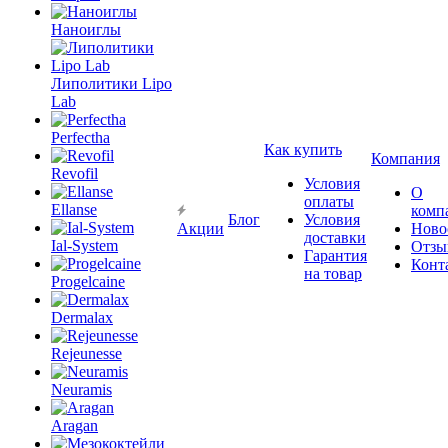
Наноиглы
Липолитики Lipo
Lab
Perfectha
Как купить
Компания
Revofil
Условия
О
оплаты
Ellanse
комп
Блог
Условия
Акции
Ново
доставки
Ial-System
Отзы
Гарантия
Конт
на товар
Progelcaine
Dermalax
Rejeunesse
Neuramis
Aragan