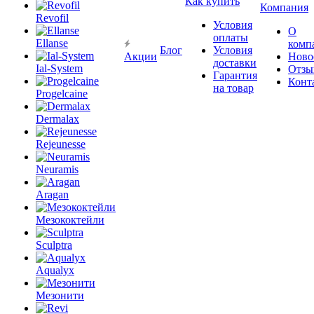
Как купить
Компания
Revofil
Условия
О
оплаты
Ellanse
комп
Блог
Условия
Акции
Ново
доставки
Ial-System
Отзы
Гарантия
Конт
на товар
Progelcaine
Dermalax
Rejeunesse
Neuramis
Aragan
Мезококтейли
Sculptra
Aqualyx
Мезонити