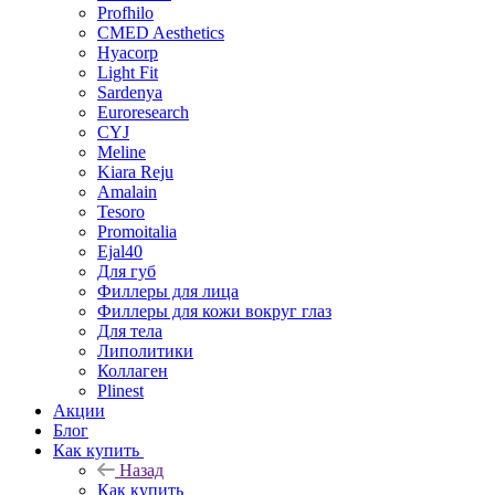
Profhilo
CMED Aesthetics
Hyacorp
Light Fit
Sardenya
Euroresearch
CYJ
Meline
Kiara Reju
Amalain
Tesoro
Promoitalia
Ejal40
Для губ
Филлеры для лица
Филлеры для кожи вокруг глаз
Для тела
Липолитики
Коллаген
Plinest
Акции
Блог
Как купить
Назад
Как купить