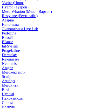
Yvoire (Ивор)
Hyaron (Гуарон)
Meso-Wharton (Мезо - Вартон)
Restylane (Рестилайн)
Aespira
Наноиглы
Липолитики Lipo Lab
Perfectha
Revofil
Ellanse
Ial-System
Progelcaine
Dermalax
Rejeunesse
Neuramis
Aragan
Мезококтейли
Sculptra
Aqualyx
Мезонити
Revi
Hyalual
Наноканюли
Collost
Neauvia