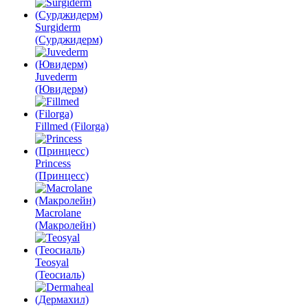
Surgiderm
(Сурджидерм)
Juvederm
(Ювидерм)
Fillmed (Filorga)
Princess
(Принцесс)
Macrolane
(Макролейн)
Teosyal
(Теосиаль)