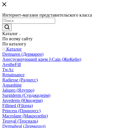
Интернет-магазин представительского класса
Каталог
По всему сайту
По каталогу
Каталог
Dermaren (Дермарен)
Анестезирующий крем J-Cain (ЖиКейн)
AestheFill
TwAc
Renaissance
Radiesse (Радиесс)
Aquashine
Jalupro (Ялупро)
Surgiderm (Сурджидерм)
Juvederm (Ювидерм)
Fillmed (Filorga)
Princess (Принцесс)
Macrolane (Макролейн)
Teosyal (Теосиаль)
Dermaheal (Дермахил)