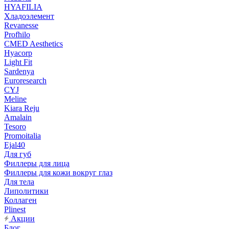
HYAFILIA
Хладоэлемент
Revanesse
Profhilo
CMED Aesthetics
Hyacorp
Light Fit
Sardenya
Euroresearch
CYJ
Meline
Kiara Reju
Amalain
Tesoro
Promoitalia
Ejal40
Для губ
Филлеры для лица
Филлеры для кожи вокруг глаз
Для тела
Липолитики
Коллаген
Plinest
Акции
Блог