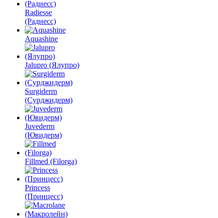
Radiesse
(Радиесс)
Aquashine
Jalupro (Ялупро)
Surgiderm
(Сурджидерм)
Juvederm
(Ювидерм)
Fillmed (Filorga)
Princess
(Принцесс)