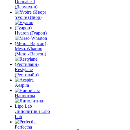
Dermaheal
(Дермахил)
Yvoire (Ивор)
Hyaron (Гуарон)
Meso-Wharton
(Мезо - Вартон)
Restylane
(Рестилайн)
Aespira
Наноиглы
Липолитики Lipo
Lab
Perfectha