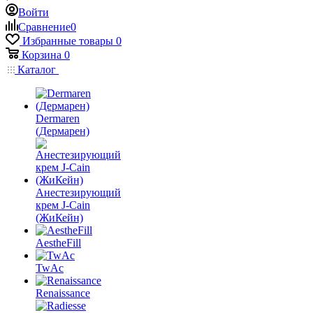
Войти
Сравнение
0
Избранные товары
0
Корзина
0
Каталог
Dermaren
(Дермарен)
Анестезирующий
крем J-Cain
(ЖиКейн)
AestheFill
TwAc
Renaissance