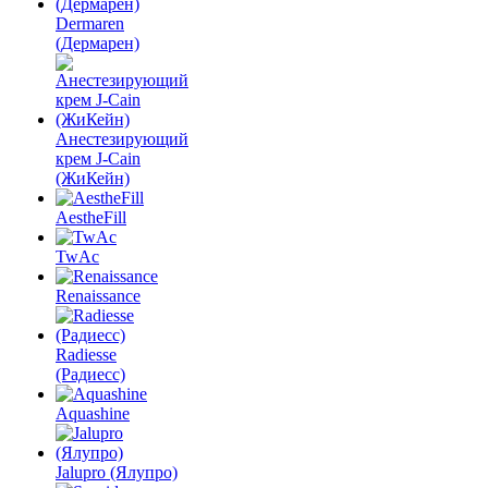
Dermaren
(Дермарен)
Анестезирующий
крем J-Cain
(ЖиКейн)
AestheFill
TwAc
Renaissance
Radiesse
(Радиесс)
Aquashine
Jalupro (Ялупро)