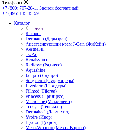
Телефоны
+7 (800) 707-28-11
Звонок бесплатный
+7 (495) 135-35-59
Каталог
Назад
Каталог
Dermaren (Дермарен)
Анестезирующий крем J-Cain (ЖиКейн)
AestheFill
TwAc
Renaissance
Radiesse (Радиесс)
Aquashine
Jalupro (Ялупро)
Surgiderm (Сурджидерм)
Juvederm (Ювидерм)
Fillmed (Filorga)
Princess (Принцесс)
Macrolane (Макролейн)
Teosyal (Теосиаль)
Dermaheal (Дермахил)
Yvoire (Ивор)
Hyaron (Гуарон)
Meso-Wharton (Мезо - Вартон)