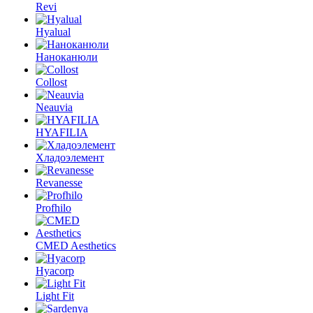
Revi
Hyalual
Наноканюли
Collost
Neauvia
HYAFILIA
Хладоэлемент
Revanesse
Profhilo
CMED Aesthetics
Hyacorp
Light Fit