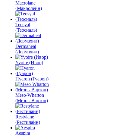
Macrolane
(Макролейн)
Teosyal
(Теосиаль)
Dermaheal
(Дермахил)
Yvoire (Ивор)
Hyaron (Гуарон)
Meso-Wharton
(Мезо - Вартон)
Restylane
(Рестилайн)
Aespira