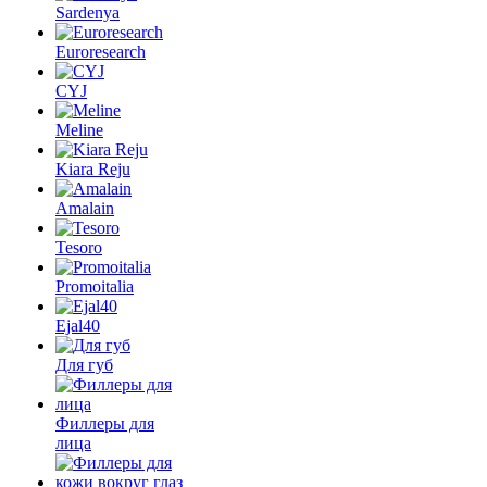
Sardenya
Euroresearch
CYJ
Meline
Kiara Reju
Amalain
Tesoro
Promoitalia
Ejal40
Для губ
Филлеры для
лица