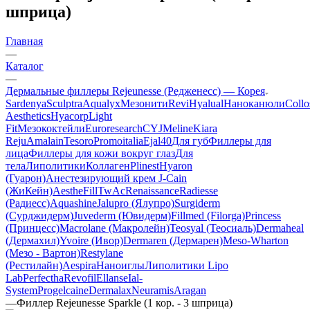
шприца)
Главная
—
Каталог
—
Дермальные филлеры Rejeunesse (Редженесс) — Корея
Sardenya
Sculptra
Aqualyx
Мезонити
Revi
Hyalual
Наноканюли
Collo
Aesthetics
Hyacorp
Light
Fit
Мезококтейли
Euroresearch
CYJ
Meline
Kiara
Reju
Amalain
Tesoro
Promoitalia
Ejal40
Для губ
Филлеры для
лица
Филлеры для кожи вокруг глаз
Для
тела
Липолитики
Коллаген
Plinest
Hyaron
(Гуарон)
Анестезирующий крем J-Cain
(ЖиКейн)
AestheFill
TwAc
Renaissance
Radiesse
(Радиесс)
Aquashine
Jalupro (Ялупро)
Surgiderm
(Сурджидерм)
Juvederm (Ювидерм)
Fillmed (Filorga)
Princess
(Принцесс)
Macrolane (Макролейн)
Teosyal (Теосиаль)
Dermaheal
(Дермахил)
Yvoire (Ивор)
Dermaren (Дермарен)
Meso-Wharton
(Мезо - Вартон)
Restylane
(Рестилайн)
Aespira
Наноиглы
Липолитики Lipo
Lab
Perfectha
Revofil
Ellanse
Ial-
System
Progelcaine
Dermalax
Neuramis
Aragan
—
Филлер Rejeunesse Sparkle (1 кор. - 3 шприца)